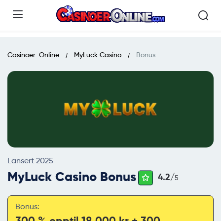
Casinoer-Online
MyLuck Casino
Bonus
Lansert 2025
MyLuck Casino Bonus
4.2/
5
Bonus: