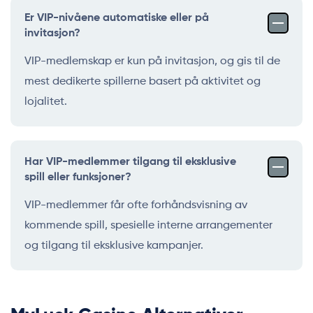
Er VIP-nivåene automatiske eller på
invitasjon?
VIP-medlemskap er kun på invitasjon, og gis til de
mest dedikerte spillerne basert på aktivitet og
lojalitet.
Har VIP-medlemmer tilgang til eksklusive
spill eller funksjoner?
VIP-medlemmer får ofte forhåndsvisning av
kommende spill, spesielle interne arrangementer
og tilgang til eksklusive kampanjer.