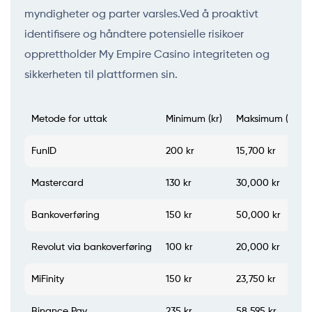
myndigheter og parter varsles.Ved å proaktivt
identifisere og håndtere potensielle risikoer
opprettholder My Empire Casino integriteten og
sikkerheten til plattformen sin.
Metode for uttak
Minimum (kr)
Maksimum (kr)
FunID
200 kr
15,700 kr
Mastercard
130 kr
30,000 kr
Bankoverføring
150 kr
50,000 kr
Revolut via bankoverføring
100 kr
20,000 kr
MiFinity
150 kr
23,750 kr
Binance Pay
235 kr
58,595 kr