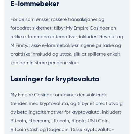
E-lommebøker
For de som ønsker raskere transaksjoner og
forbedret sikkerhet, tilbyr My Empire Casinoer en
rekke e-lommebokalternativer, inkludert Revolut og
MiFinity. Disse e-lommebokløsningene gir raske og
praktiske innskudd og uttak, slik at spillerne enkelt
kan administrere pengene sine.
Løsninger for kryptovaluta
My Empire Casinoer omfavner den voksende
trenden med kryptovaluta, og tilbyr et bredt utvalg
av betalingsalternativer for kryptovaluta, inkludert
Bitcoin, Ethereum, Litecoin, Ripple, USD Coin,
Bitcoin Cash og Dogecoin. Disse kryptovaluta-