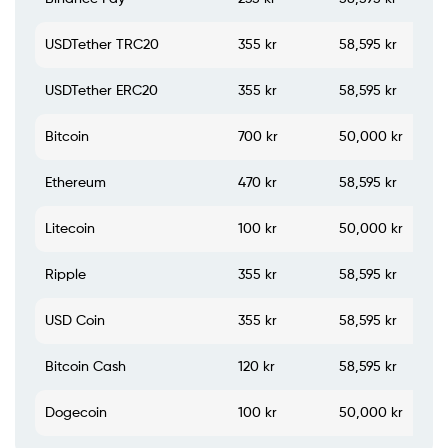
USDTether TRC20
355 kr
58,595 kr
USDTether ERC20
355 kr
58,595 kr
Bitcoin
700 kr
50,000 kr
Ethereum
470 kr
58,595 kr
Litecoin
100 kr
50,000 kr
Ripple
355 kr
58,595 kr
USD Coin
355 kr
58,595 kr
Bitcoin Cash
120 kr
58,595 kr
Dogecoin
100 kr
50,000 kr