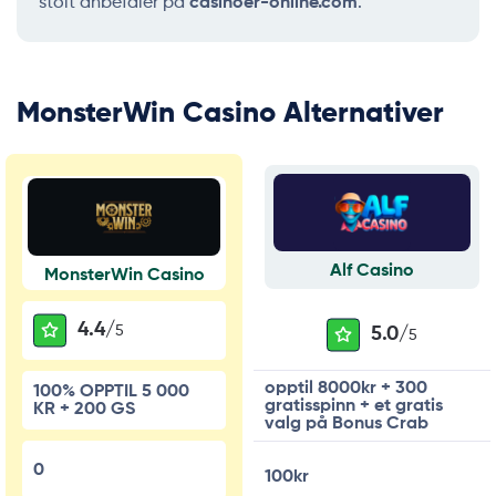
stolt anbefaler på
casinoer-online.com
.
MonsterWin Casino Alternativer
Alf Casino
MonsterWin Casino
4.4/
5
5.0/
5
opptil 8000kr + 300
100% OPPTIL 5 000
gratisspinn + et gratis
KR + 200 GS
valg på Bonus Crab
0
100kr