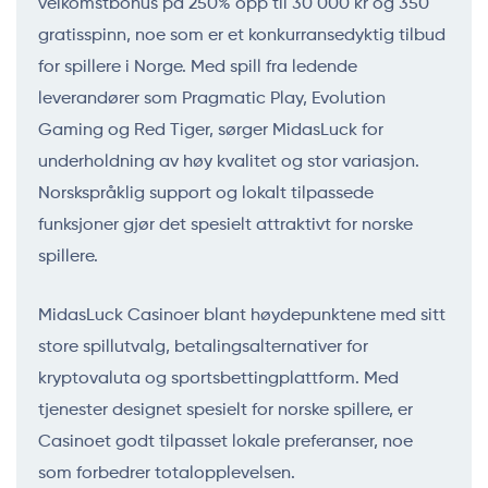
velkomstbonus på 250% opp til 30 000 kr og 350
gratisspinn, noe som er et konkurransedyktig tilbud
for spillere i Norge. Med spill fra ledende
leverandører som Pragmatic Play, Evolution
Gaming og Red Tiger, sørger MidasLuck for
underholdning av høy kvalitet og stor variasjon.
Norskspråklig support og lokalt tilpassede
funksjoner gjør det spesielt attraktivt for norske
spillere.
MidasLuck Casinoer blant høydepunktene med sitt
store spillutvalg, betalingsalternativer for
kryptovaluta og sportsbettingplattform. Med
tjenester designet spesielt for norske spillere, er
Casinoet godt tilpasset lokale preferanser, noe
som forbedrer totalopplevelsen.