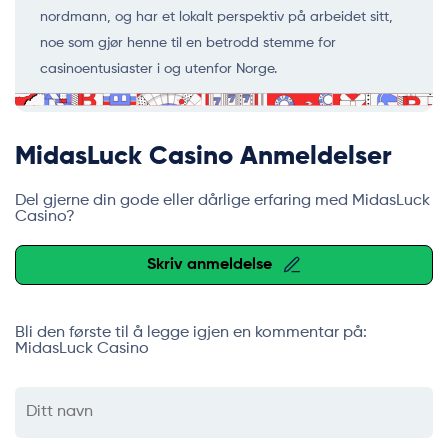
nordmann, og har et lokalt perspektiv på arbeidet sitt,
noe som gjør henne til en betrodd stemme for
casinoentusiaster i og utenfor Norge.
MidasLuck Casino Anmeldelser
Del gjerne din gode eller dårlige erfaring med MidasLuck
Casino?
Skriv anmeldelse
Bli den første til å legge igjen en kommentar på:
MidasLuck Casino