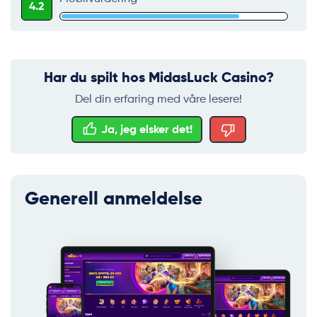
4.2
Har du spilt hos MidasLuck Casino?
Del din erfaring med våre lesere!
Ja, jeg elsker det!
Generell anmeldelse