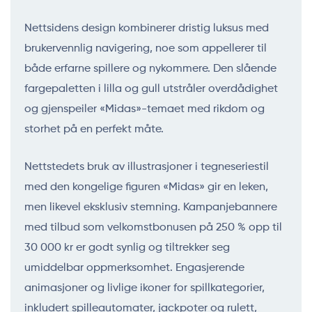
Nettsidens design kombinerer dristig luksus med
brukervennlig navigering, noe som appellerer til
både erfarne spillere og nykommere. Den slående
fargepaletten i lilla og gull utstråler overdådighet
og gjenspeiler «Midas»-temaet med rikdom og
storhet på en perfekt måte.
Nettstedets bruk av illustrasjoner i tegneseriestil
med den kongelige figuren «Midas» gir en leken,
men likevel eksklusiv stemning. Kampanjebannere
med tilbud som velkomstbonusen på 250 % opp til
30 000 kr er godt synlig og tiltrekker seg
umiddelbar oppmerksomhet. Engasjerende
animasjoner og livlige ikoner for spillkategorier,
inkludert spilleautomater, jackpoter og rulett,