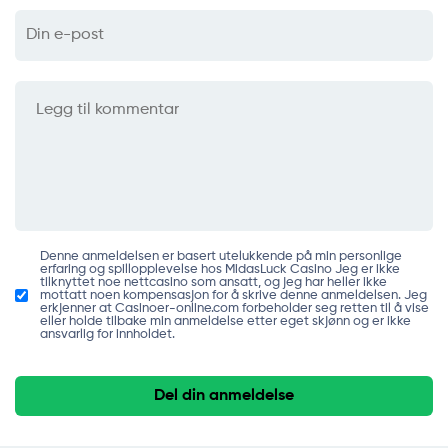
Denne anmeldelsen er basert utelukkende på min personlige
erfaring og spillopplevelse hos MidasLuck Casino Jeg er ikke
tilknyttet noe nettcasino som ansatt, og jeg har heller ikke
mottatt noen kompensasjon for å skrive denne anmeldelsen. Jeg
erkjenner at Casinoer-online.com forbeholder seg retten til å vise
eller holde tilbake min anmeldelse etter eget skjønn og er ikke
ansvarlig for innholdet.