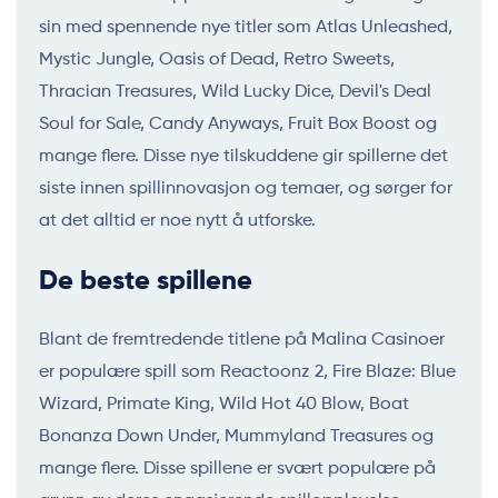
sin med spennende nye titler som Atlas Unleashed,
Mystic Jungle, Oasis of Dead, Retro Sweets,
Thracian Treasures, Wild Lucky Dice, Devil's Deal
Soul for Sale, Candy Anyways, Fruit Box Boost og
mange flere. Disse nye tilskuddene gir spillerne det
siste innen spillinnovasjon og temaer, og sørger for
at det alltid er noe nytt å utforske.
De beste spillene
Blant de fremtredende titlene på Malina Casinoer
er populære spill som Reactoonz 2, Fire Blaze: Blue
Wizard, Primate King, Wild Hot 40 Blow, Boat
Bonanza Down Under, Mummyland Treasures og
mange flere. Disse spillene er svært populære på