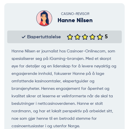
CASINO-REVISOR
Hanne Nilsen
5
Ekspertuttalelse
Hanne Nilsen er journalist hos Casinoer-Online.com, som
spesialiserer seg på iGaming-bransjen. Med et skarpt
øye for detaljer og en lidenskap for å levere nøyaktig og
engasjerende innhold, fokuserer Hanne på å lage
omfattende kasinoomtaler, ekspertguider og
bransjenyheter. Hennes engasjement for åpenhet og
kvalitet sikrer at leserne er velinformerte når de skal ta
beslutninger i nettcasinoverdenen. Hanne er stolt
nordmann, og har et lokalt perspektiv på arbeidet sitt,
noe som gjør henne til en betrodd stemme for
casinoentusiaster i og utenfor Norge.