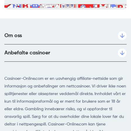
Om oss
Anbefalte casinoer
Casinoer-Online.com er en uavhengig affiliate-nettside som gir
informasjon og anbefalinger om nettcasinoer. Vi driver ikke noen
spilltjenester eller aksepterer veddemål direkte. Innholdet vårt er
kun til informasjonsformål og er ment for brukere som er 18 år
eller eldre. Gambling innebærer risiko, og vi oppfordrer til
ansvarlig spill. Sørg for at du overholder dine lokale lover før du
deltar i nettpengespill. Casinoer-Online.com kan tjene