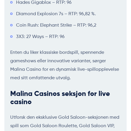
Hades Gigablox – RTP: 96
Diamond Explosion 7s – RTP: 96,82 %.
Coin Rush: Elephant Strike – RTP: 96,2
3X3: 27 Ways – RTP: 96
Enten du liker klassiske bordspill, spennende
gameshows eller innovative varianter, sørger
Malina Casino for en dynamisk live-spillopplevelse
med sitt omfattende utvalg.
Malina Casinos seksjon for live
casino
Utforsk den eksklusive Gold Saloon-seksjonen med
spill som Gold Saloon Roulette, Gold Saloon VIP,