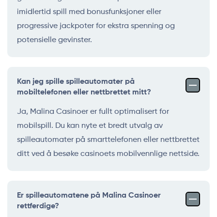
imidlertid spill med bonusfunksjoner eller
progressive jackpoter for ekstra spenning og
potensielle gevinster.
Kan jeg spille spilleautomater på
mobiltelefonen eller nettbrettet mitt?
Ja, Malina Casinoer er fullt optimalisert for
mobilspill. Du kan nyte et bredt utvalg av
spilleautomater på smarttelefonen eller nettbrettet
ditt ved å besøke casinoets mobilvennlige nettside.
Er spilleautomatene på Malina Casinoer
rettferdige?