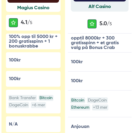
Alf Casino
Magius Casino
4.1/
5
5.0/
5
100% opp til 5000 kr +
opptil 8000kr + 300
200 gratisspinn + 1
gratisspinn + et gratis
bonuskrabbe
valg på Bonus Crab
100kr
100kr
100kr
100kr
Bank Transfer
Bitcoin
Bitcoin
DogeCoin
DogeCoin
+6 mer
Ethereum
+13 mer
N/A
Anjouan