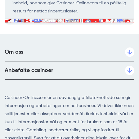
innhold, noe som gjør Casinoer-Online.com til en pålitelig
ressurs for nettcasinoentusiaster.
Om oss
Anbefalte casinoer
Casinoer-Online.com er en uavhengig affiliate-nettside som gir
informasjon og anbefalinger om nettcasinoer. Vi driver ikke noen
spilltjenester eller aksepterer veddemål direkte. Innholdet vårt er
kun til informasjonsformål og er ment for brukere som er 18 år
eller eldre. Gambling innebærer risiko, og vi oppfordrer til
ansvarlig spill. Sørg for at du overholder dine lokale lover før du