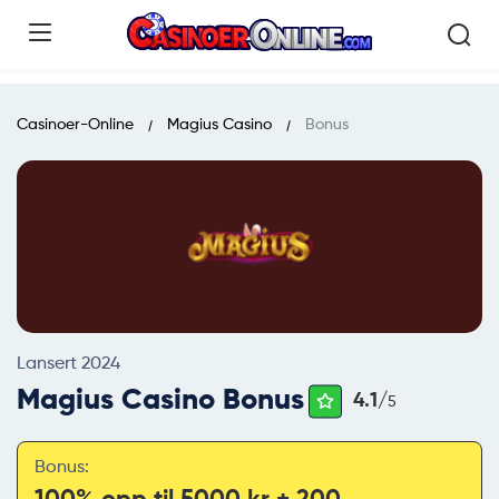
Casinoer-Online
Magius Casino
Bonus
Lansert 2024
Magius Casino Bonus
4.1/
5
Bonus: