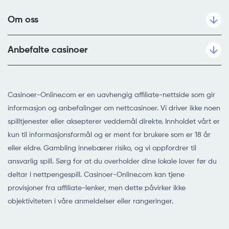
Om oss
Anbefalte casinoer
Casinoer-Online.com er en uavhengig affiliate-nettside som gir
informasjon og anbefalinger om nettcasinoer. Vi driver ikke noen
spilltjenester eller aksepterer veddemål direkte. Innholdet vårt er
kun til informasjonsformål og er ment for brukere som er 18 år
eller eldre. Gambling innebærer risiko, og vi oppfordrer til
ansvarlig spill. Sørg for at du overholder dine lokale lover før du
deltar i nettpengespill. Casinoer-Online.com kan tjene
provisjoner fra affiliate-lenker, men dette påvirker ikke
objektiviteten i våre anmeldelser eller rangeringer.