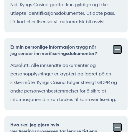
Nei, Kyngs Casino godtar kun gyldige og ikke
utløpte identifikasjonsdokumenter. Utløpte pass,
ID-kort eller lisenser vil automatisk bli avvist.
Er min personlige informasjon trygg når
jeg sender inn verifiseringsdokumenter?
Absolutt. Alle innsendte dokumenter og
personopplysninger er kryptert og lagret på en
sikker måte. Kyngs Casino følger strengt GDPR og
andre personvernbestemmelser for å sikre at
informasjonen din kun brukes til kontoverifisering.
Hva skal jeg gjøre hvis
verifiseringsprosessen tar lengre tid enn