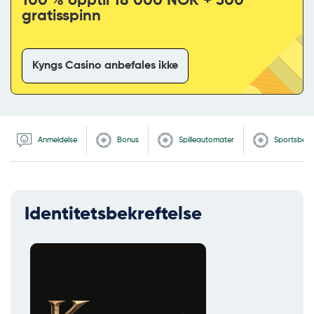
100 % opptil 18 000 NOK + 300
gratisspinn
Kyngs Casino anbefales ikke
Anmeldelse
Bonus
Spilleautomater
Sportsbett
Identitetsbekreftelse