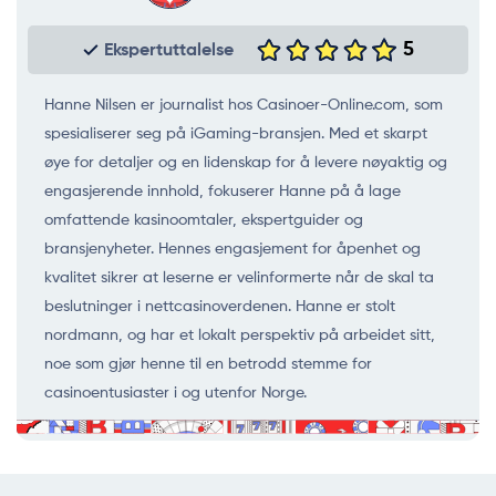
5
Ekspertuttalelse
Hanne Nilsen er journalist hos Casinoer-Online.com, som
spesialiserer seg på iGaming-bransjen. Med et skarpt
øye for detaljer og en lidenskap for å levere nøyaktig og
engasjerende innhold, fokuserer Hanne på å lage
omfattende kasinoomtaler, ekspertguider og
bransjenyheter. Hennes engasjement for åpenhet og
kvalitet sikrer at leserne er velinformerte når de skal ta
beslutninger i nettcasinoverdenen. Hanne er stolt
nordmann, og har et lokalt perspektiv på arbeidet sitt,
noe som gjør henne til en betrodd stemme for
casinoentusiaster i og utenfor Norge.