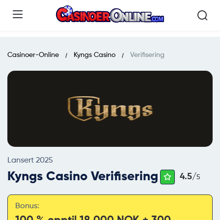
Casinoer-Online
Kyngs Casino
Verifisering
Lansert 2025
Kyngs Casino Verifisering
4.5/
5
Bonus: