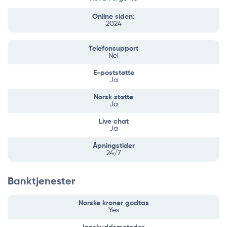
Online siden:
2024
Telefonsupport
Nei
E-poststøtte
Ja
Norsk støtte
Ja
Live chat
Ja
Åpningstider
24/7
Banktjenester
Norske kroner godtas
Yes