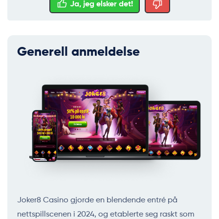
Ja, jeg elsker det!
Generell anmeldelse
Joker8 Casino gjorde en blendende entré på
nettspillscenen i 2024, og etablerte seg raskt som