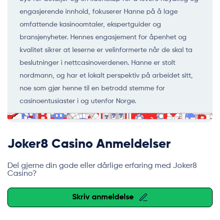
engasjerende innhold, fokuserer Hanne på å lage
omfattende kasinoomtaler, ekspertguider og
bransjenyheter. Hennes engasjement for åpenhet og
kvalitet sikrer at leserne er velinformerte når de skal ta
beslutninger i nettcasinoverdenen. Hanne er stolt
nordmann, og har et lokalt perspektiv på arbeidet sitt,
noe som gjør henne til en betrodd stemme for
casinoentusiaster i og utenfor Norge.
Joker8 Casino Anmeldelser
Del gjerne din gode eller dårlige erfaring med Joker8
Casino?
Skriv anmeldelse