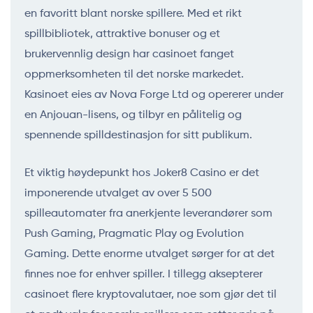
en favoritt blant norske spillere. Med et rikt
spillbibliotek, attraktive bonuser og et
brukervennlig design har casinoet fanget
oppmerksomheten til det norske markedet.
Kasinoet eies av Nova Forge Ltd og opererer under
en Anjouan-lisens, og tilbyr en pålitelig og
spennende spilldestinasjon for sitt publikum.
Et viktig høydepunkt hos Joker8 Casino er det
imponerende utvalget av over 5 500
spilleautomater fra anerkjente leverandører som
Push Gaming, Pragmatic Play og Evolution
Gaming. Dette enorme utvalget sørger for at det
finnes noe for enhver spiller. I tillegg aksepterer
casinoet flere kryptovalutaer, noe som gjør det til