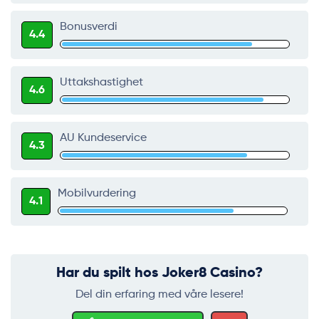
Bonusverdi
4.4
Uttakshastighet
4.6
AU Kundeservice
4.3
Mobilvurdering
4.1
Har du spilt hos Joker8 Casino?
Del din erfaring med våre lesere!