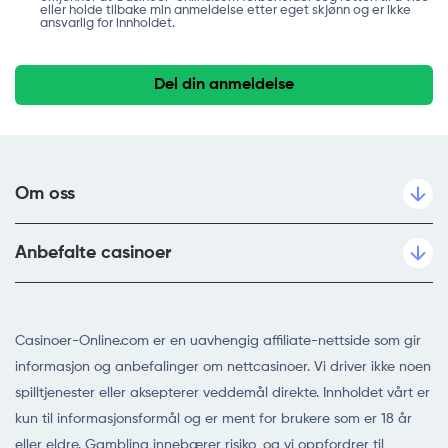
eller holde tilbake min anmeldelse etter eget skjønn og er ikke
ansvarlig for innholdet.
Om oss
Anbefalte casinoer
Casinoer-Online.com er en uavhengig affiliate-nettside som gir
informasjon og anbefalinger om nettcasinoer. Vi driver ikke noen
spilltjenester eller aksepterer veddemål direkte. Innholdet vårt er
kun til informasjonsformål og er ment for brukere som er 18 år
eller eldre. Gambling innebærer risiko, og vi oppfordrer til