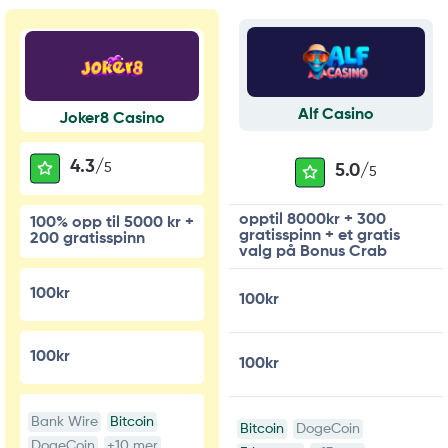
Alf Casino
Joker8 Casino
4.3/
5
5.0/
5
opptil 8000kr + 300
100% opp til 5000 kr +
gratisspinn + et gratis
200 gratisspinn
valg på Bonus Crab
100kr
100kr
100kr
100kr
Bank Wire
Bitcoin
Bitcoin
DogeCoin
DogeCoin
+10 mer