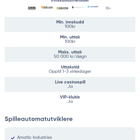
Innskuddsmetoder
10+
Min. innskudd
100kr
Min. uttak
100kr
Maks. uttak
50 000 kr/døgn
Uttakstid
Opptil 1-3 virkedager
Live casinospill
Ja
VIP-klubb
Ja
Spilleautomatutviklere
Amatic Industries