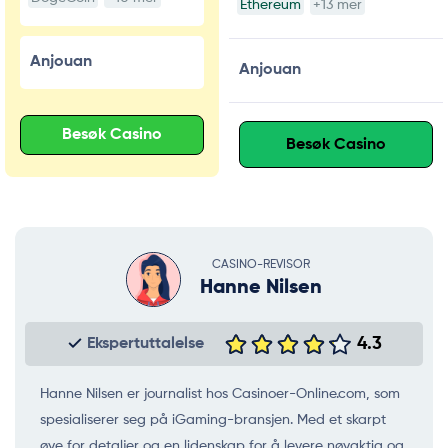
Ethereum
+13 mer
Anjouan
Anjouan
Besøk Casino
Besøk Casino
CASINO-REVISOR
Hanne Nilsen
4.3
Ekspertuttalelse
Hanne Nilsen er journalist hos Casinoer-Online.com, som
spesialiserer seg på iGaming-bransjen. Med et skarpt
øye for detaljer og en lidenskap for å levere nøyaktig og