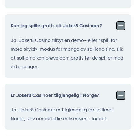
Kan jeg spille gratis på Joker8 Casinoer?
Ja, Joker8 Casino tilbyr en demo- eller «spill for
moro skyld»-modus for mange av spillene sine, slik
at spillerne kan prøve dem gratis før de spiller med
ekte penger.
Er Joker8 Casinoer tilgjengelig i Norge?
Ja, Joker8 Casinoer er tilgjengelig for spillere i
Norge, selv om det ikke er lisensiert i landet.