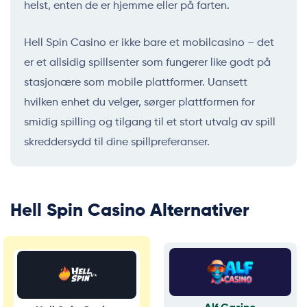
helst, enten de er hjemme eller på farten.
Hell Spin Casino er ikke bare et mobilcasino – det
er et allsidig spillsenter som fungerer like godt på
stasjonære som mobile plattformer. Uansett
hvilken enhet du velger, sørger plattformen for
smidig spilling og tilgang til et stort utvalg av spill
skreddersydd til dine spillpreferanser.
Hell Spin Casino Alternativer