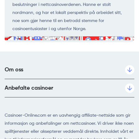
beslutninger i nettcasinoverdenen. Hanne er stolt
nordmann, og har et lokalt perspektiv på arbeidet sitt,
noe som gjør henne til en betrodd stemme for
casinoentusiaster i og utenfor Norge.
Om oss
Anbefalte casinoer
Casinoer-Online.com er en uavhengig affiliate-nettside som gir
informasjon og anbefalinger om nettcasinoer. Vi driver ikke noen
spilltjenester eller aksepterer veddemål direkte. Innholdet vårt er