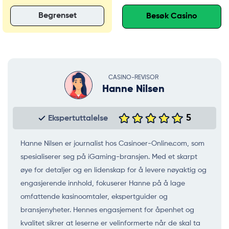
Begrenset
Besøk Casino
CASINO-REVISOR
Hanne Nilsen
5
Ekspertuttalelse
Hanne Nilsen er journalist hos Casinoer-Online.com, som
spesialiserer seg på iGaming-bransjen. Med et skarpt
øye for detaljer og en lidenskap for å levere nøyaktig og
engasjerende innhold, fokuserer Hanne på å lage
omfattende kasinoomtaler, ekspertguider og
bransjenyheter. Hennes engasjement for åpenhet og
kvalitet sikrer at leserne er velinformerte når de skal ta