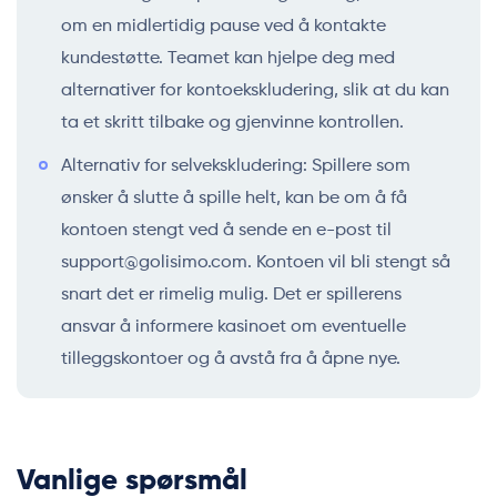
om en midlertidig pause ved å kontakte
kundestøtte. Teamet kan hjelpe deg med
alternativer for kontoekskludering, slik at du kan
ta et skritt tilbake og gjenvinne kontrollen.
Alternativ for selvekskludering: Spillere som
ønsker å slutte å spille helt, kan be om å få
kontoen stengt ved å sende en e-post til
support@golisimo.com
. Kontoen vil bli stengt så
snart det er rimelig mulig. Det er spillerens
ansvar å informere kasinoet om eventuelle
tilleggskontoer og å avstå fra å åpne nye.
Vanlige spørsmål