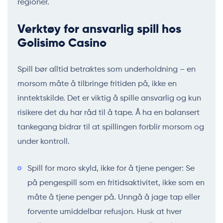
regioner.
Verktøy for ansvarlig spill hos
Golisimo Casino
Spill bør alltid betraktes som underholdning – en
morsom måte å tilbringe fritiden på, ikke en
inntektskilde. Det er viktig å spille ansvarlig og kun
risikere det du har råd til å tape. Å ha en balansert
tankegang bidrar til at spillingen forblir morsom og
under kontroll.
Spill for moro skyld, ikke for å tjene penger: Se
på pengespill som en fritidsaktivitet, ikke som en
måte å tjene penger på. Unngå å jage tap eller
forvente umiddelbar refusjon. Husk at hver