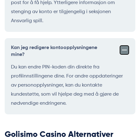
post for å få hjelp. Ytterligere informasjon om
stenging av konto er tilgjengelig i seksjonen
Ansvarlig spill.
Kan jeg redigere kontoopplysningene
mine?
Du kan endre PIN-koden din direkte fra
profilinnstillingene dine. For andre oppdateringer
av personopplysninger, kan du kontakte
kundestøtte, som vil hjelpe deg med å gjøre de
nødvendige endringene.
Golisimo Casino Alternativer