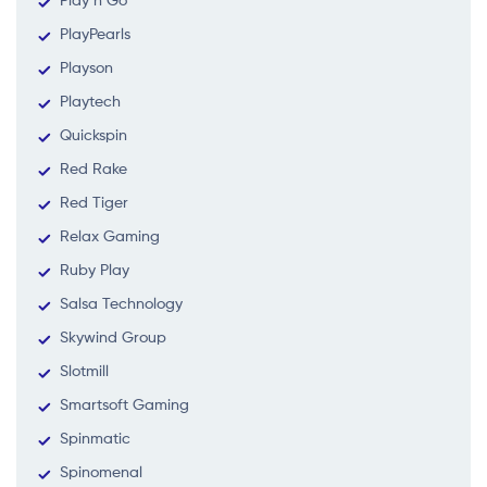
Play’n Go
PlayPearls
Playson
Playtech
Quickspin
Red Rake
Red Tiger
Relax Gaming
Ruby Play
Salsa Technology
Skywind Group
Slotmill
Smartsoft Gaming
Spinmatic
Spinomenal