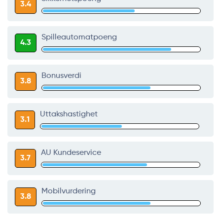
3.4
Spilleautomatpoeng
4.3
Bonusverdi
3.8
Uttakshastighet
3.1
AU Kundeservice
3.7
Mobilvurdering
3.8