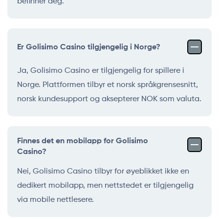
befinner deg.
Er Golisimo Casino tilgjengelig i Norge?
Ja, Golisimo Casino er tilgjengelig for spillere i
Norge. Plattformen tilbyr et norsk språkgrensesnitt,
norsk kundesupport og aksepterer NOK som valuta.
Finnes det en mobilapp for Golisimo
Casino?
Nei, Golisimo Casino tilbyr for øyeblikket ikke en
dedikert mobilapp, men nettstedet er tilgjengelig
via mobile nettlesere.