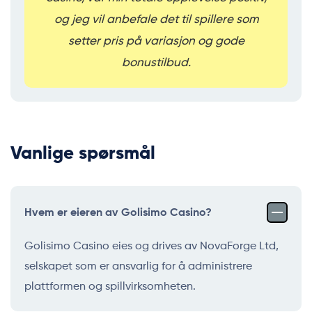
og jeg vil anbefale det til spillere som
setter pris på variasjon og gode
bonustilbud.
Vanlige spørsmål
Hvem er eieren av Golisimo Casino?
Golisimo Casino eies og drives av NovaForge Ltd,
selskapet som er ansvarlig for å administrere
plattformen og spillvirksomheten.