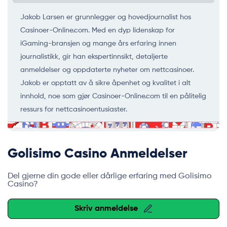
Jakob Larsen er grunnlegger og hovedjournalist hos
Casinoer-Online.com. Med en dyp lidenskap for
iGaming-bransjen og mange års erfaring innen
journalistikk, gir han ekspertinnsikt, detaljerte
anmeldelser og oppdaterte nyheter om nettcasinoer.
Jakob er opptatt av å sikre åpenhet og kvalitet i alt
innhold, noe som gjør Casinoer-Online.com til en pålitelig
ressurs for nettcasinoentusiaster.
Golisimo Casino Anmeldelser
Del gjerne din gode eller dårlige erfaring med Golisimo
Casino?
Skriv anmeldelse