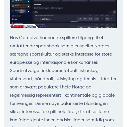
Hos Gambiva har norske spillere tilgang til et
omfattende sportsbook som gjenspeiler Norges
særegne sportskultur og sterke interesse for store
europeiske og internasjonale konkurranser.
Sportsutvalget inkluderer fotball, ishockey,
vintersport, håndball, skiskyting og tennis – idretter
som er svært populære i hele Norge og
regelmessig representert i kontinentale og globale
turneringer. Denne nøye balanserte blandingen
sikrer interesse for spill hele året, slik at spillerne
kan følge kjente innenlandske ligaer samtidig som