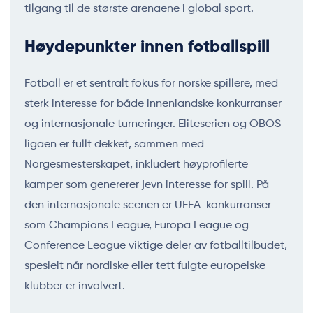
tilgang til de største arenaene i global sport.
Høydepunkter innen fotballspill
Fotball er et sentralt fokus for norske spillere, med
sterk interesse for både innenlandske konkurranser
og internasjonale turneringer. Eliteserien og OBOS-
ligaen er fullt dekket, sammen med
Norgesmesterskapet, inkludert høyprofilerte
kamper som genererer jevn interesse for spill. På
den internasjonale scenen er UEFA-konkurranser
som Champions League, Europa League og
Conference League viktige deler av fotballtilbudet,
spesielt når nordiske eller tett fulgte europeiske
klubber er involvert.