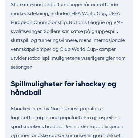
Store internasjonale turneringer får omfattende
markedsdekning, inkludert FIFA World Cup, UEFA
European Championship, Nations League og VM-
kvalifiseringer. Spillere kan satse på gruppespill,
sluttspill og turneringsvinnere, mens internasjonale
vennskapskamper og Club World Cup-kamper
utvider fotballspillmulighetene ytterligere gjennom
sesongen.
Spillmuligheter for ishockey og
håndball
Ishockey er en av Norges mest populære
lagidretter, og denne populariteten gjenspeiles i
sportsbookens bredde. Den norske toppdivisjonen
og innenlandske cupkonkurranser er godt dekket,