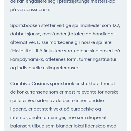
de kan engasjere seg i prestisjetunge mesterskap
på verdensscenen.
Sportsbooken støtter viktige spillmarkeder som 1X2,
dobbel sjanse, over/under (totaler) og handicap-
alternativer. Disse markedene gir norske spillere
fleksibilitet til å finjustere strategiene sine basert på
kampdynamikk, atletenes form, turneringsstruktur
og individuelle risikopreferanser.
Gambiva Casinos sportsbook er strukturert rundt
de konkurransene som er mest relevante for norske
spillere. Ved siden av de beste innenlandske
ligaene, er det sterk vekt på europeiske og
internasjonale turneringer, noe som skaper et
balansert tilbud som blander lokal lidenskap med