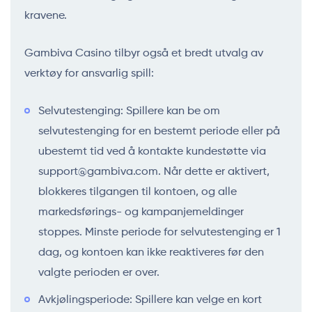
kravene.
Gambiva Casino tilbyr også et bredt utvalg av
verktøy for ansvarlig spill:
Selvutestenging: Spillere kan be om
selvutestenging for en bestemt periode eller på
ubestemt tid ved å kontakte kundestøtte via
support@gambiva.com
. Når dette er aktivert,
blokkeres tilgangen til kontoen, og alle
markedsførings- og kampanjemeldinger
stoppes. Minste periode for selvutestenging er 1
dag, og kontoen kan ikke reaktiveres før den
valgte perioden er over.
Avkjølingsperiode: Spillere kan velge en kort