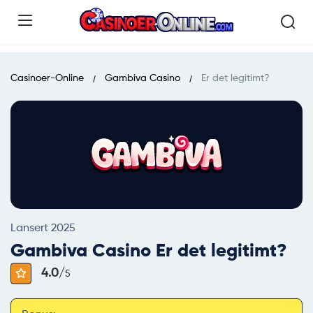
Casinoer-Online
Gambiva Casino
Er det legitimt?
Lansert 2025
Gambiva Casino Er det legitimt?
4.0/
5