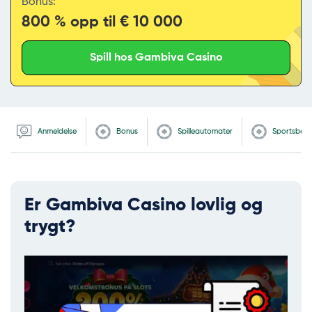
Bonus:
800 % opp til € 10 000
Spill hos Gambiva Casino
Anmeldelse
Bonus
Spilleautomater
Sportsbett
Er Gambiva Casino lovlig og
trygt?