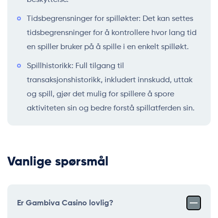
beskyttelse.
Tidsbegrensninger for spilløkter: Det kan settes
tidsbegrensninger for å kontrollere hvor lang tid
en spiller bruker på å spille i en enkelt spilløkt.
Spillhistorikk: Full tilgang til
transaksjonshistorikk, inkludert innskudd, uttak
og spill, gjør det mulig for spillere å spore
aktiviteten sin og bedre forstå spillatferden sin.
Vanlige spørsmål
Er Gambiva Casino lovlig?