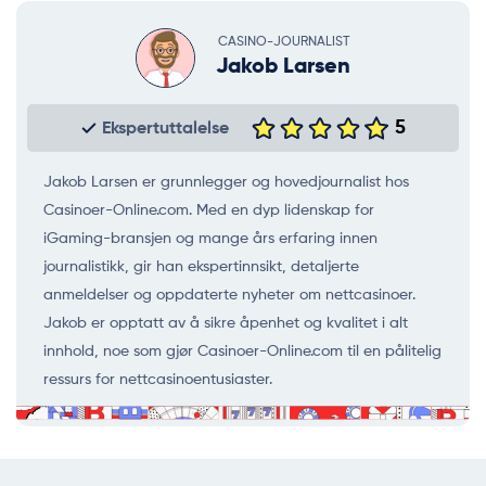
CASINO-JOURNALIST
Jakob Larsen
5
Ekspertuttalelse
Jakob Larsen er grunnlegger og hovedjournalist hos
Casinoer-Online.com. Med en dyp lidenskap for
iGaming-bransjen og mange års erfaring innen
journalistikk, gir han ekspertinnsikt, detaljerte
anmeldelser og oppdaterte nyheter om nettcasinoer.
Jakob er opptatt av å sikre åpenhet og kvalitet i alt
innhold, noe som gjør Casinoer-Online.com til en pålitelig
ressurs for nettcasinoentusiaster.