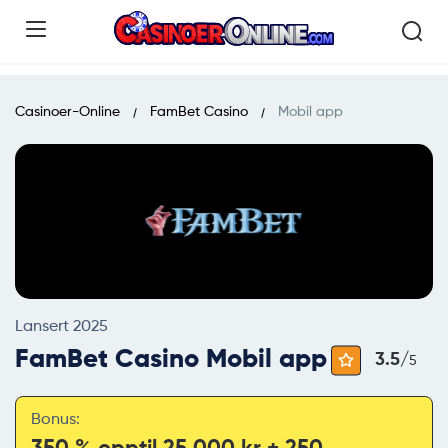
Casinoer-Online
FamBet Casino
Mobil app
Lansert 2025
FamBet Casino Mobil app
3.5/
5
Bonus: