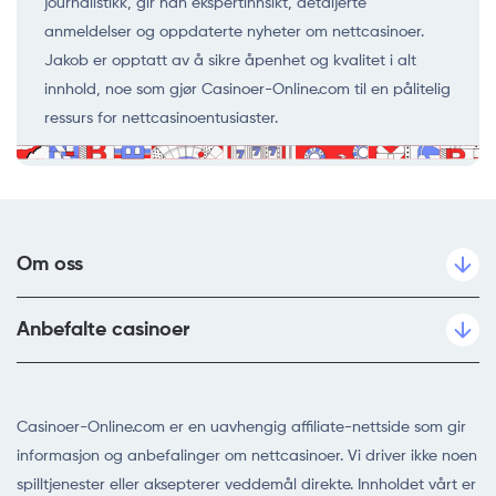
journalistikk, gir han ekspertinnsikt, detaljerte
anmeldelser og oppdaterte nyheter om nettcasinoer.
Jakob er opptatt av å sikre åpenhet og kvalitet i alt
innhold, noe som gjør Casinoer-Online.com til en pålitelig
ressurs for nettcasinoentusiaster.
Om oss
Anbefalte casinoer
Casinoer-Online.com er en uavhengig affiliate-nettside som gir
informasjon og anbefalinger om nettcasinoer. Vi driver ikke noen
spilltjenester eller aksepterer veddemål direkte. Innholdet vårt er