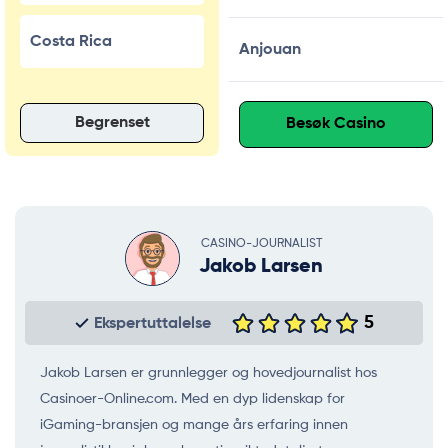
Costa Rica
Anjouan
Begrenset
Besøk Casino
CASINO-JOURNALIST
Jakob Larsen
5
Ekspertuttalelse
Jakob Larsen er grunnlegger og hovedjournalist hos
Casinoer-Online.com. Med en dyp lidenskap for
iGaming-bransjen og mange års erfaring innen