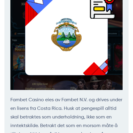
Fambet Casino eies av Fambet N.V. og drives under
en lisens fra Costa Rica. Husk at pengespill alltid
skal betraktes som underholdning, ikke som en
inntektskilde. Betrakt det som en morsom måte å