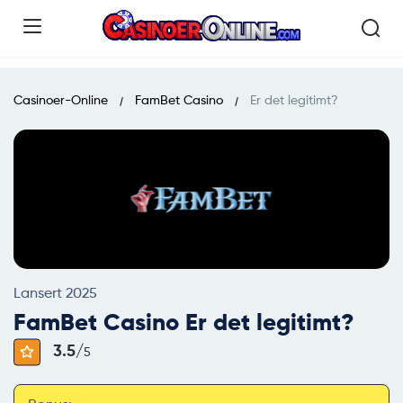
Casinoer-Online
FamBet Casino
Er det legitimt?
Lansert 2025
FamBet Casino Er det legitimt?
3.5/
5