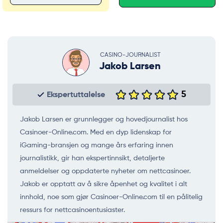
CASINO-JOURNALIST
Jakob Larsen
5
Ekspertuttalelse
Jakob Larsen er grunnlegger og hovedjournalist hos
Casinoer-Online.com. Med en dyp lidenskap for
iGaming-bransjen og mange års erfaring innen
journalistikk, gir han ekspertinnsikt, detaljerte
anmeldelser og oppdaterte nyheter om nettcasinoer.
Jakob er opptatt av å sikre åpenhet og kvalitet i alt
innhold, noe som gjør Casinoer-Online.com til en pålitelig
ressurs for nettcasinoentusiaster.