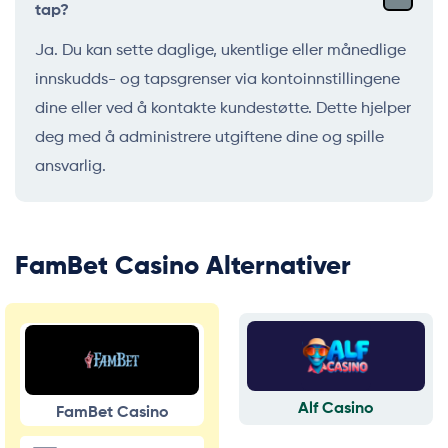
tap?
Ja. Du kan sette daglige, ukentlige eller månedlige
innskudds- og tapsgrenser via kontoinnstillingene
dine eller ved å kontakte kundestøtte. Dette hjelper
deg med å administrere utgiftene dine og spille
ansvarlig.
FamBet Casino Alternativer
Alf Casino
FamBet Casino