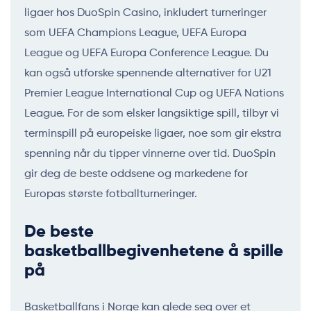
ligaer hos DuoSpin Casino, inkludert turneringer
som UEFA Champions League, UEFA Europa
League og UEFA Europa Conference League. Du
kan også utforske spennende alternativer for U21
Premier League International Cup og UEFA Nations
League. For de som elsker langsiktige spill, tilbyr vi
terminspill på europeiske ligaer, noe som gir ekstra
spenning når du tipper vinnerne over tid. DuoSpin
gir deg de beste oddsene og markedene for
Europas største fotballturneringer.
De beste
basketballbegivenhetene å spille
på
Basketballfans i Norge kan glede seg over et