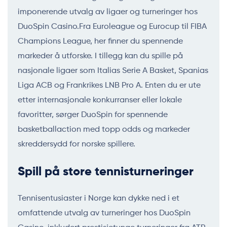
imponerende utvalg av ligaer og turneringer hos
DuoSpin Casino.Fra Euroleague og Eurocup til FIBA
Champions League, her finner du spennende
markeder å utforske. I tillegg kan du spille på
nasjonale ligaer som Italias Serie A Basket, Spanias
Liga ACB og Frankrikes LNB Pro A. Enten du er ute
etter internasjonale konkurranser eller lokale
favoritter, sørger DuoSpin for spennende
basketballaction med topp odds og markeder
skreddersydd for norske spillere.
Spill på store tennisturneringer
Tennisentusiaster i Norge kan dykke ned i et
omfattende utvalg av turneringer hos DuoSpin