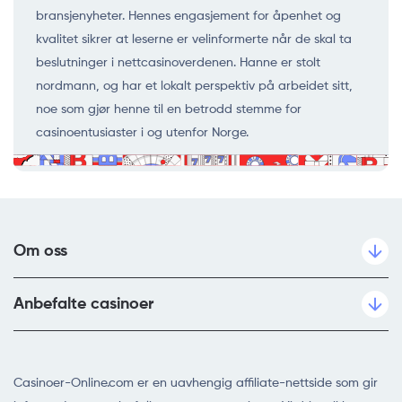
bransjenyheter. Hennes engasjement for åpenhet og
kvalitet sikrer at leserne er velinformerte når de skal ta
beslutninger i nettcasinoverdenen. Hanne er stolt
nordmann, og har et lokalt perspektiv på arbeidet sitt,
noe som gjør henne til en betrodd stemme for
casinoentusiaster i og utenfor Norge.
Om oss
Anbefalte casinoer
Casinoer-Online.com er en uavhengig affiliate-nettside som gir