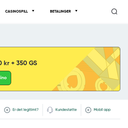
CASINOSPILL
BETALINGER
0 kr + 350 GS
sino
Er det legitimt?
Kundestøtte
Mobil app