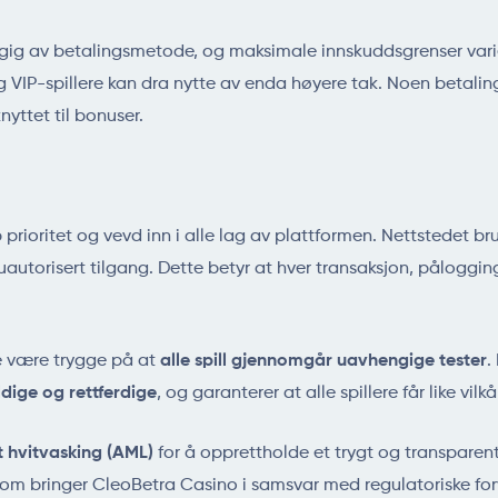
gig av betalingsmetode, og maksimale innskuddsgrenser varie
VIP-spillere kan dra nytte av enda høyere tak. Noen betalings
yttet til bonuser.
 prioritet og vevd inn i alle lag av plattformen. Nettstedet 
uautorisert tilgang. Dette betyr at hver transaksjon, påloggin
rge være trygge på at
alle spill gjennomgår uavhengige tester
.
eldige og rettferdige
, og garanterer at alle spillere får like vilkå
t hvitvasking (AML)
for å opprettholde et trygt og transparent s
om bringer CleoBetra Casino i samsvar med regulatoriske forv