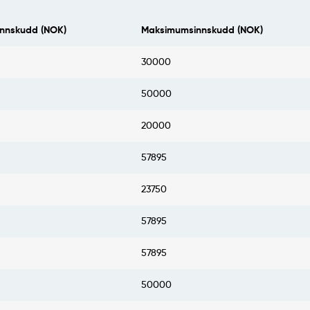
nnskudd (NOK)
Maksimumsinnskudd (NOK)
30000
50000
20000
57895
23750
57895
57895
50000