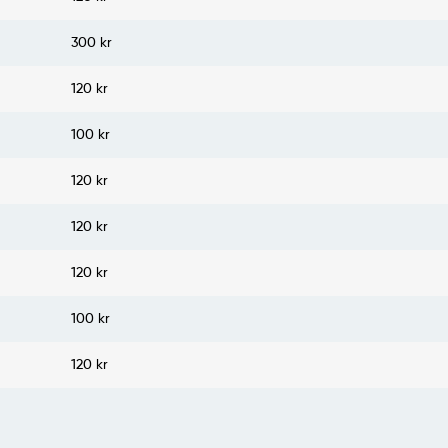
300 kr
120 kr
100 kr
120 kr
120 kr
120 kr
100 kr
120 kr