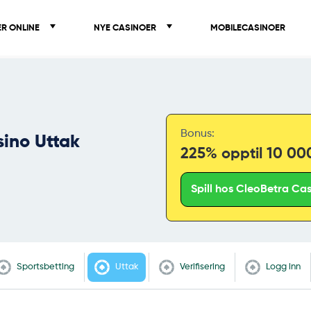
R ONLINE
NYE CASINOER
MOBILECASINOER
Bonus:
ino Uttak
225% opptil 10 00
Spill hos CleoBetra Ca
Sportsbetting
Uttak
Verifisering
Logg inn