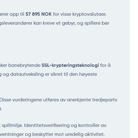
rer opp til
57 895 NOK
for visse kryptovalutaer.
leverandører kan kreve et gebyr, og spillere bør
bruker banebrytende
SSL-krypteringsteknologi
for å
g og datautveksling er sikret til den høyeste
 Disse vurderingene utføres av anerkjente tredjeparts
r.
pillmiljø. Identitetsverifisering og kontroller av
entninger og beskytter mot uredelig aktivitet.