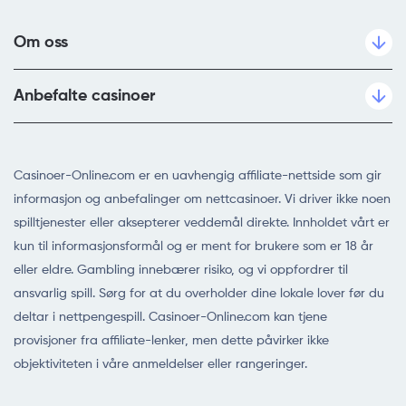
Om oss
Anbefalte casinoer
Casinoer-Online.com er en uavhengig affiliate-nettside som gir
informasjon og anbefalinger om nettcasinoer. Vi driver ikke noen
spilltjenester eller aksepterer veddemål direkte. Innholdet vårt er
kun til informasjonsformål og er ment for brukere som er 18 år
eller eldre. Gambling innebærer risiko, og vi oppfordrer til
ansvarlig spill. Sørg for at du overholder dine lokale lover før du
deltar i nettpengespill. Casinoer-Online.com kan tjene
provisjoner fra affiliate-lenker, men dette påvirker ikke
objektiviteten i våre anmeldelser eller rangeringer.