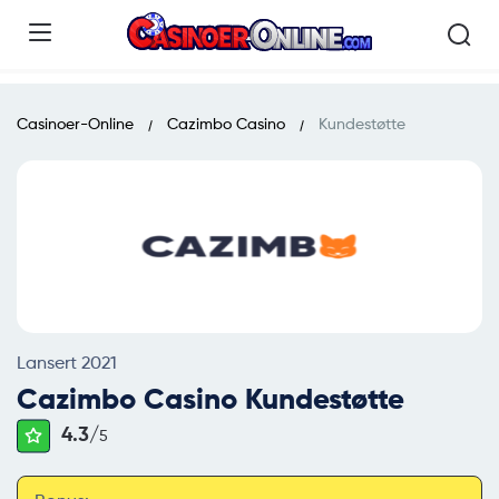
Casinoer-Online
Cazimbo Casino
Kundestøtte
Lansert 2021
Cazimbo Casino Kundestøtte
4.3/
5