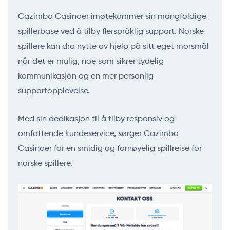
Cazimbo Casinoer imøtekommer sin mangfoldige
spillerbase ved å tilby flerspråklig support. Norske
spillere kan dra nytte av hjelp på sitt eget morsmål
når det er mulig, noe som sikrer tydelig
kommunikasjon og en mer personlig
supportopplevelse.
Med sin dedikasjon til å tilby responsiv og
omfattende kundeservice, sørger Cazimbo
Casinoer for en smidig og fornøyelig spillreise for
norske spillere.