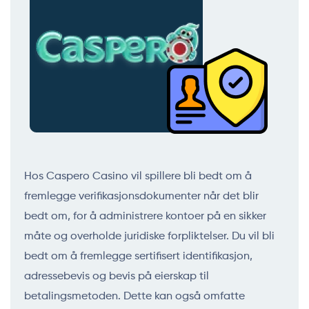
Hos Caspero Casino vil spillere bli bedt om å
fremlegge verifikasjonsdokumenter når det blir
bedt om, for å administrere kontoer på en sikker
måte og overholde juridiske forpliktelser. Du vil bli
bedt om å fremlegge sertifisert identifikasjon,
adressebevis og bevis på eierskap til
betalingsmetoden. Dette kan også omfatte