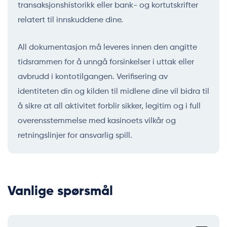
transaksjonshistorikk eller bank- og kortutskrifter
relatert til innskuddene dine.
All dokumentasjon må leveres innen den angitte
tidsrammen for å unngå forsinkelser i uttak eller
avbrudd i kontotilgangen. Verifisering av
identiteten din og kilden til midlene dine vil bidra til
å sikre at all aktivitet forblir sikker, legitim og i full
overensstemmelse med kasinoets vilkår og
retningslinjer for ansvarlig spill.
Vanlige spørsmål