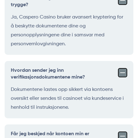
trygge?
Ja, Caspero Casino bruker avansert kryptering for
å beskytte dokumentene dine og
personopplysningene dine i samsvar med
personvernlovgivningen.
Hvordan sender jeg inn
verifikasjonsdokumentene mine?
Dokumentene lastes opp sikkert via kontoens
oversikt eller sendes til casinoet via kundeservice i
henhold til instruksjonene.
Får jeg beskjed når kontoen min er