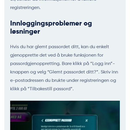
registreringen.
Innloggingsproblemer og
løsninger
Hvis du har glemt passordet ditt, kan du enkelt
gjenopprette det ved å bruke funksjonen for
passordgjenoppretting. Bare klikk på “Logg inn”-
knappen og velg “Glemt passordet ditt?”. Skriv inn
e-postadressen du brukte under registreringen og
klikk på “Tilbakestill passord”.