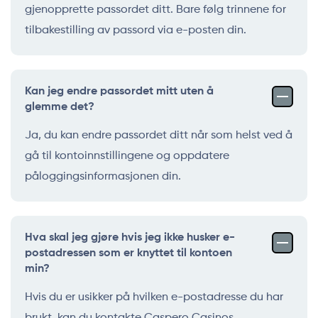
gjenopprette passordet ditt. Bare følg trinnene for
tilbakestilling av passord via e-posten din.
Kan jeg endre passordet mitt uten å
glemme det?
Ja, du kan endre passordet ditt når som helst ved å
gå til kontoinnstillingene og oppdatere
påloggingsinformasjonen din.
Hva skal jeg gjøre hvis jeg ikke husker e-
postadressen som er knyttet til kontoen
min?
Hvis du er usikker på hvilken e-postadresse du har