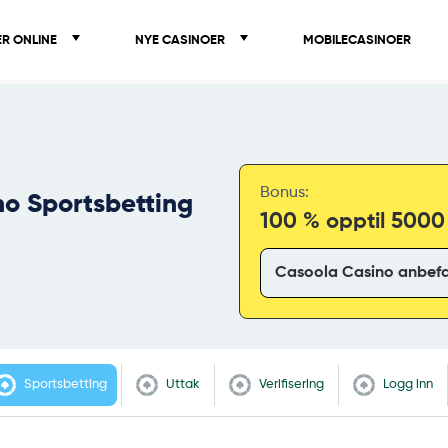
R ONLINE
NYE CASINOER
MOBILECASINOER
Bonus:
o Sportsbetting
100 % opptil 5000 
Casoola Casino anbefal
Sportsbetting
Uttak
Verifisering
Logg inn