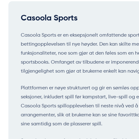
Casoola Sports
Casoola Sports er en eksepsjonelt omfattende sport
bettingopplevelsen til nye høyder. Den kan skilte m
funksjonaliteter, noe som gjør at den føles som en
sportsbooks. Omfanget av tilbudene er imponerende
tilgjengelighet som gjør at brukerne enkelt kan na
Plattformen er nøye strukturert og gir en sømløs opple
seksjoner, inkludert spill før kampstart, live-spill og e
Casoola Sports spillopplevelsen til neste nivå ved å 
arrangementer, slik at brukerne kan se sine favoritt
sine samtidig som de plasserer spill.