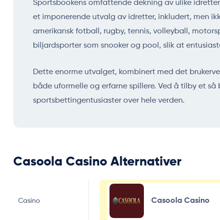
Sportsbookens omfattende dekning av ulike idretter e
et imponerende utvalg av idretter, inkludert, men ikk
amerikansk fotball, rugby, tennis, volleyball, motors
biljardsporter som snooker og pool, slik at entusiaste
Dette enorme utvalget, kombinert med det brukervennl
både uformelle og erfarne spillere. Ved å tilby et s
sportsbettingentusiaster over hele verden.
Casoola Casino Alternativer
Casoola Casino
Casino