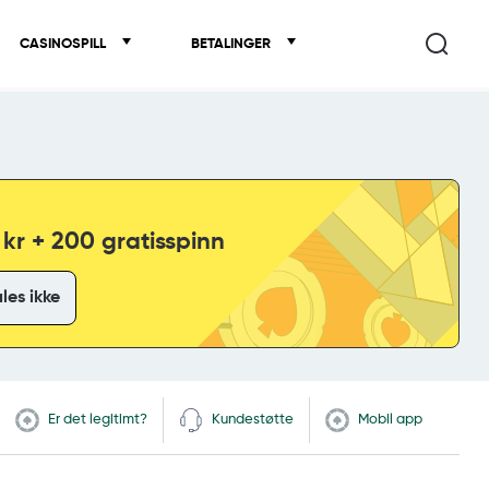
CASINOSPILL
BETALINGER
kr + 200 gratisspinn
es ikke
Er det legitimt?
Kundestøtte
Mobil app