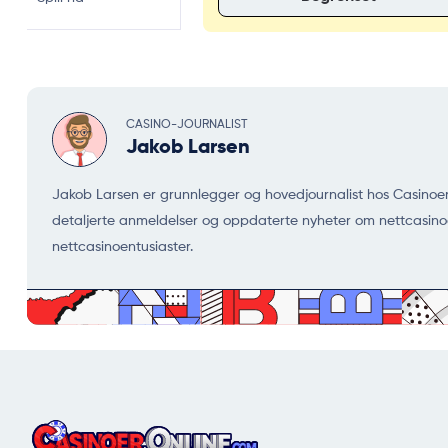
CASINO-JOURNALIST
Jakob Larsen
Jakob Larsen er grunnlegger og hovedjournalist hos Casinoer-
detaljerte anmeldelser og oppdaterte nyheter om nettcasinoer.
nettcasinoentusiaster.