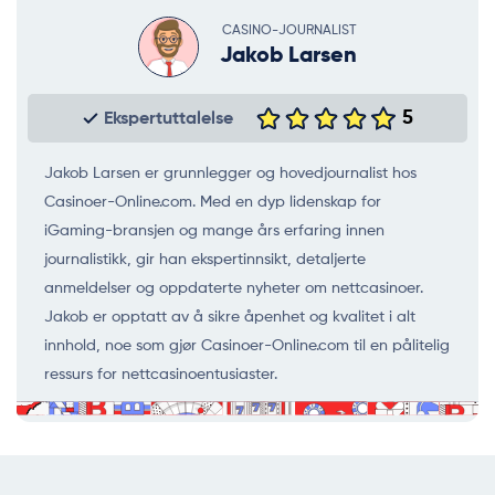
CASINO-JOURNALIST
Jakob Larsen
5
Ekspertuttalelse
Jakob Larsen er grunnlegger og hovedjournalist hos
Casinoer-Online.com. Med en dyp lidenskap for
iGaming-bransjen og mange års erfaring innen
journalistikk, gir han ekspertinnsikt, detaljerte
anmeldelser og oppdaterte nyheter om nettcasinoer.
Jakob er opptatt av å sikre åpenhet og kvalitet i alt
innhold, noe som gjør Casinoer-Online.com til en pålitelig
ressurs for nettcasinoentusiaster.