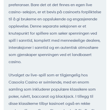
preferanser. Bare det at det finnes en egen live
casino-seksjon, er et bevis på casinoets forpliktelse
til å gi brukerne en oppslukende og engasjerende
opplevelse. Denne separate seksjonen er et
knutepunkt for spillere som søker spenningen ved
spill i sanntid, komplett med menneskelige dealere,
interaksjoner i sanntid og en autentisk atmosfære
som gjenskaper spenningen ved et landbasert
casino.
Utvalget av live-spill som er tilgjengelig hos
Casoola Casino er svimlende, med en enorm
samling som inkluderer populære klassikere som
poker, rulett, baccarat og blackjack. I tillegg til
disse klassikerne tilbyr kasinoet også en rekke