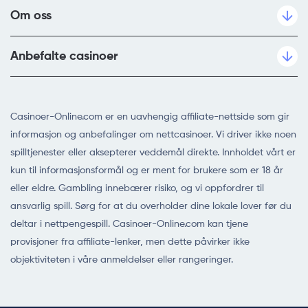
Om oss
Anbefalte casinoer
Casinoer-Online.com er en uavhengig affiliate-nettside som gir
informasjon og anbefalinger om nettcasinoer. Vi driver ikke noen
spilltjenester eller aksepterer veddemål direkte. Innholdet vårt er
kun til informasjonsformål og er ment for brukere som er 18 år
eller eldre. Gambling innebærer risiko, og vi oppfordrer til
ansvarlig spill. Sørg for at du overholder dine lokale lover før du
deltar i nettpengespill. Casinoer-Online.com kan tjene
provisjoner fra affiliate-lenker, men dette påvirker ikke
objektiviteten i våre anmeldelser eller rangeringer.