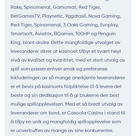
Rake, Spinomenal, Gamomat, Red Tiger,
BetGamesTV, Playnetic, Yggdrasil, Nova Gaming,
Red Tiger, Spinomenal, 3 Oaks Gaming, Evoplay,
Smartsoft, Aviatrix, BGames, 100HP og Penguin
King, blant andre. Dette mangfoldige utvalget av
leverandører sikrer at kasinoet tilbyr et svært høyt
nivå av kvalitet og kvantitet, med et stort utvalg av
spill som passer enhver smak og preferanse.
Inkluderingen av så mange anerkjente leverandører
er et bevis på kasinoets forpliktelse til å levere det
beste og sin dedikasjon til å gi brukerne den best
mulige spillopplevelsen. Med et så bredt utvalg av
leverandører om bord, er Casoola Casino i stand til
å tilby en unik og mangfoldig spillopplevelse som
er uovertruffen av mange av sine konkurrenter.