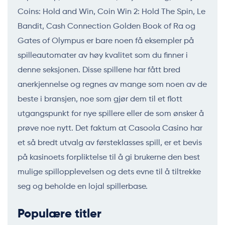
Coins: Hold and Win, Coin Win 2: Hold The Spin, Le
Bandit, Cash Connection Golden Book of Ra og
Gates of Olympus er bare noen få eksempler på
spilleautomater av høy kvalitet som du finner i
denne seksjonen. Disse spillene har fått bred
anerkjennelse og regnes av mange som noen av de
beste i bransjen, noe som gjør dem til et flott
utgangspunkt for nye spillere eller de som ønsker å
prøve noe nytt. Det faktum at Casoola Casino har
et så bredt utvalg av førsteklasses spill, er et bevis
på kasinoets forpliktelse til å gi brukerne den best
mulige spillopplevelsen og dets evne til å tiltrekke
seg og beholde en lojal spillerbase.
Populære titler