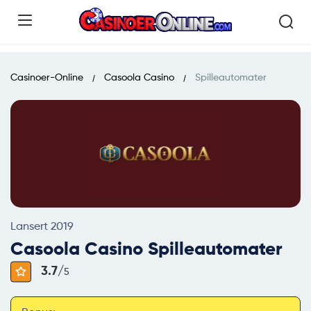
Casinoer-Online
Casoola Casino
Spilleautomater
Lansert 2019
Casoola Casino Spilleautomater
3.7/
5