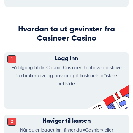
Hvordan ta ut gevinster fra
Casinoer Casino
Logg inn
1
Få tilgang til din Casinia Casinoer-konto ved å skrive
inn brukernavn og passord på kasinoets offisielle
nettside.
Naviger til kassen
2
Når du er logget inn, finner du «Cashier» eller