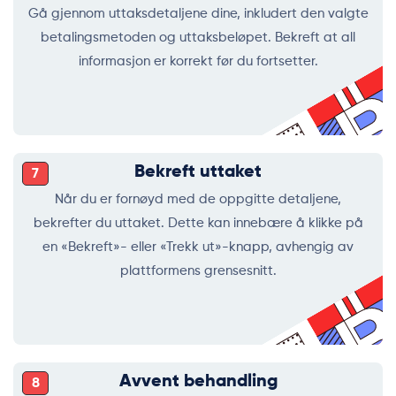
Gå gjennom uttaksdetaljene dine, inkludert den valgte
betalingsmetoden og uttaksbeløpet. Bekreft at all
informasjon er korrekt før du fortsetter.
Bekreft uttaket
7
Når du er fornøyd med de oppgitte detaljene,
bekrefter du uttaket. Dette kan innebære å klikke på
en «Bekreft»- eller «Trekk ut»-knapp, avhengig av
plattformens grensesnitt.
Avvent behandling
8