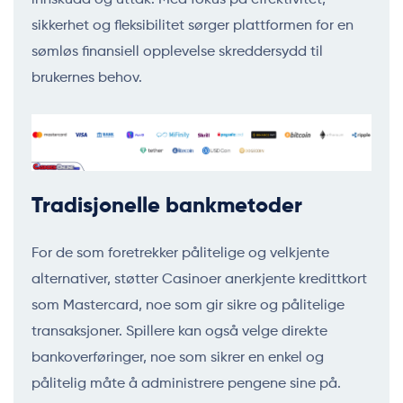
innskudd og uttak. Med fokus på effektivitet,
sikkerhet og fleksibilitet sørger plattformen for en
sømløs finansiell opplevelse skreddersydd til
brukernes behov.
Tradisjonelle bankmetoder
For de som foretrekker pålitelige og velkjente
alternativer, støtter Casinoer anerkjente kredittkort
som Mastercard, noe som gir sikre og pålitelige
transaksjoner. Spillere kan også velge direkte
bankoverføringer, noe som sikrer en enkel og
pålitelig måte å administrere pengene sine på.