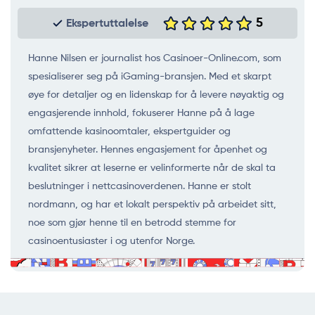
5
Ekspertuttalelse
Hanne Nilsen er journalist hos Casinoer-Online.com, som
spesialiserer seg på iGaming-bransjen. Med et skarpt
øye for detaljer og en lidenskap for å levere nøyaktig og
engasjerende innhold, fokuserer Hanne på å lage
omfattende kasinoomtaler, ekspertguider og
bransjenyheter. Hennes engasjement for åpenhet og
kvalitet sikrer at leserne er velinformerte når de skal ta
beslutninger i nettcasinoverdenen. Hanne er stolt
nordmann, og har et lokalt perspektiv på arbeidet sitt,
noe som gjør henne til en betrodd stemme for
casinoentusiaster i og utenfor Norge.