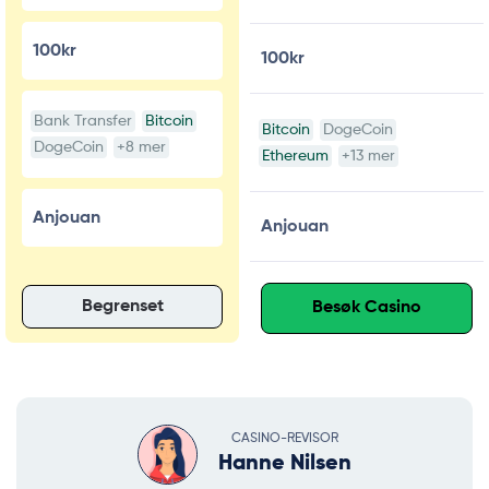
100kr
100kr
Bank Transfer
Bitcoin
Bitcoin
DogeCoin
DogeCoin
+8 mer
Ethereum
+13 mer
Anjouan
Anjouan
Begrenset
Besøk Casino
CASINO-REVISOR
Hanne Nilsen