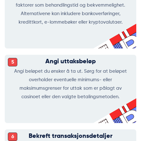
faktorer som behandlingstid og bekvemmelighet.
Alternativene kan inkludere bankoverføringer,
kredittkort, e-lommebøker eller kryptovalutaer.
Angi uttaksbeløp
5
Angi beløpet du ønsker å ta ut. Sørg for at beløpet
overholder eventuelle minimums- eller
maksimumsgrenser for uttak som er pålagt av
casinoet eller den valgte betalingsmetoden.
Bekreft transaksjonsdetaljer
6