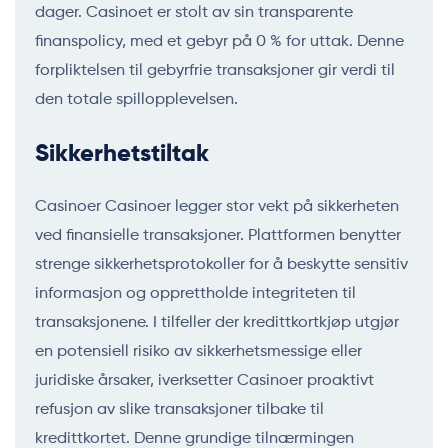
dager. Casinoet er stolt av sin transparente
finanspolicy, med et gebyr på 0 % for uttak. Denne
forpliktelsen til gebyrfrie transaksjoner gir verdi til
den totale spillopplevelsen.
Sikkerhetstiltak
Casinoer Casinoer legger stor vekt på sikkerheten
ved finansielle transaksjoner. Plattformen benytter
strenge sikkerhetsprotokoller for å beskytte sensitiv
informasjon og opprettholde integriteten til
transaksjonene. I tilfeller der kredittkortkjøp utgjør
en potensiell risiko av sikkerhetsmessige eller
juridiske årsaker, iverksetter Casinoer proaktivt
refusjon av slike transaksjoner tilbake til
kredittkortet. Denne grundige tilnærmingen