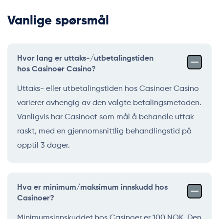
Vanlige spørsmål
Hvor lang er uttaks-/utbetalingstiden
hos Casinoer Casino?
Uttaks- eller utbetalingstiden hos Casinoer Casino
varierer avhengig av den valgte betalingsmetoden.
Vanligvis har Casinoet som mål å behandle uttak
raskt, med en gjennomsnittlig behandlingstid på
opptil 3 dager.
Hva er minimum/maksimum innskudd hos
Casinoer?
Minimumsinnskuddet hos Casinoer er 100 NOK. Den