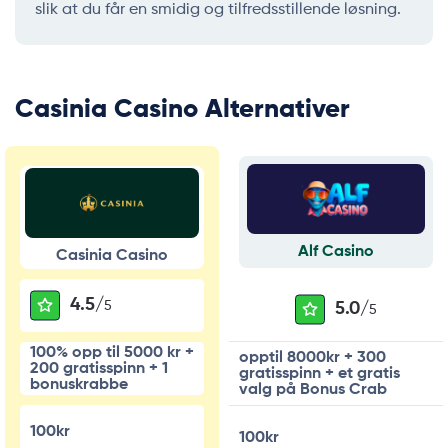
slik at du får en smidig og tilfredsstillende løsning.
Casinia Casino Alternativer
Alf Casino
Casinia Casino
4.5/
5
5.0/
5
100% opp til 5000 kr +
opptil 8000kr + 300
200 gratisspinn + 1
gratisspinn + et gratis
bonuskrabbe
valg på Bonus Crab
100kr
100kr