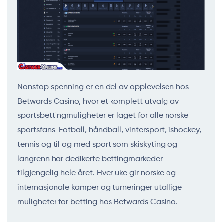
Nonstop spenning er en del av opplevelsen hos
Betwards Casino, hvor et komplett utvalg av
sportsbettingmuligheter er laget for alle norske
sportsfans. Fotball, håndball, vintersport, ishockey,
tennis og til og med sport som skiskyting og
langrenn har dedikerte bettingmarkeder
tilgjengelig hele året. Hver uke gir norske og
internasjonale kamper og turneringer utallige
muligheter for betting hos Betwards Casino.