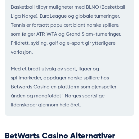
Basketball tilbyr muligheter med BLNO (Basketball
Liga Norge), EuroLeague og globale turneringer.
Tennis er fortsatt populært blant norske spillere,
som følger ATP, WTA og Grand Slam-turneringer.
Friidrett, sykling, golf og e-sport gir ytterligere
variasjon.
Med et bredt utvalg av sport, ligaer og
spillmarkeder, oppdager norske spillere hos
Betwards Casino en plattform som gjenspeiler
ånden og mangfoldet i Norges sportslige
lidenskaper gjennom hele året.
BetWarts Casino Alternativer