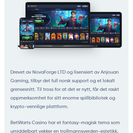
Drevet av NovaForge LTD og lisensiert av Anjouan
Gaming, tilbyr det full norsk support og et lokalt
grensesnitt. Til tross for at det er nytt, får det raskt
oppmerksomhet for sitt enorme spillbibliotek og
krypto-vennlige plattform.
BetWarts Casino har et fantasy-magisk tema som
umiddelbart vekker en trollmannsverden-estetikk,