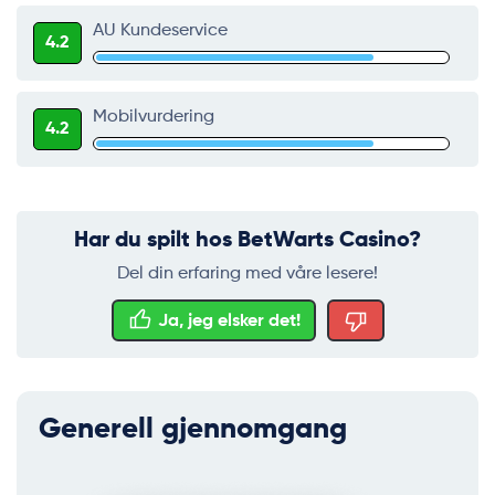
AU Kundeservice
4.2
Mobilvurdering
4.2
Har du spilt hos BetWarts Casino?
Del din erfaring med våre lesere!
Ja, jeg elsker det!
Generell gjennomgang