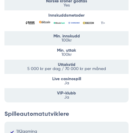
Norske kroner godtas
Yes
Innskuddsmetoder
11+
Min. innskudd
100kr
Min. uttak
100kr
Uttakstid
5 000 kr per dag / 70 000 kr per måned
Live casinospill
Ja
VIP-klubb
Ja
Spilleautomatutviklere
1X2gaming