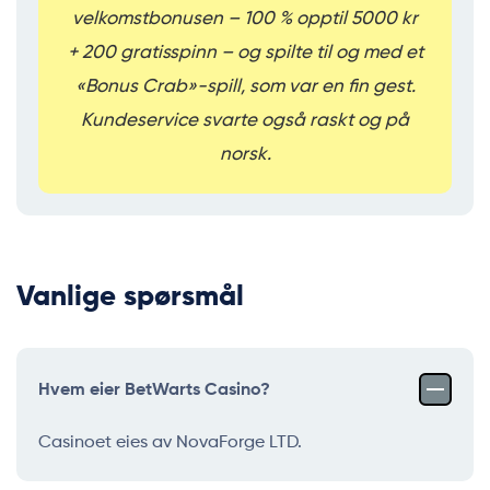
velkomstbonusen – 100 % opptil 5000 kr
+ 200 gratisspinn – og spilte til og med et
«Bonus Crab»-spill, som var en fin gest.
Kundeservice svarte også raskt og på
norsk.
Vanlige spørsmål
Hvem eier BetWarts Casino?
Casinoet eies av NovaForge LTD.