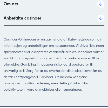
Om oss
Anbefalte casinoer
Casinoer-Online.com er en uavhengig affiliate-nettside som gir
informasjon og anbefalinger om nettcasinoer. Vi driver ikke noen
spilltjenester eller aksepterer veddemål direkte. Innholdet vårt er
kun til informasjonsformål og er ment for brukere som er 18 år
eller eldre. Gambling innebærer risiko, og vi oppfordrer til
ansvarlig spill. Sørg for at du overholder dine lokale lover før du
deltar i nettpengespill. Casinoer-Online.com kan tjene
provisjoner fra affiliate-lenker, men dette påvirker ikke
objektiviteten i våre anmeldelser eller rangeringer.