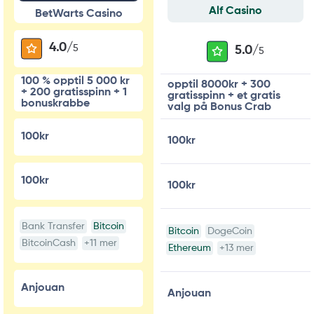
Alf Casino
BetWarts Casino
4.0/
5
5.0/
5
100 % opptil 5 000 kr
opptil 8000kr + 300
+ 200 gratisspinn + 1
gratisspinn + et gratis
bonuskrabbe
valg på Bonus Crab
100kr
100kr
100kr
100kr
Bank Transfer
Bitcoin
Bitcoin
DogeCoin
BitcoinCash
+11 mer
Ethereum
+13 mer
Anjouan
Anjouan