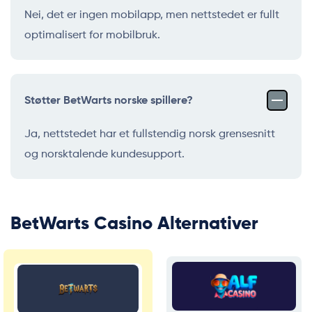
Nei, det er ingen mobilapp, men nettstedet er fullt
optimalisert for mobilbruk.
Støtter BetWarts norske spillere?
Ja, nettstedet har et fullstendig norsk grensesnitt
og norsktalende kundesupport.
BetWarts Casino Alternativer