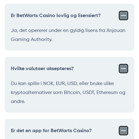
Er BetWarts Casino lovlig og lisensiert?
Ja, det opererer under en gyldig lisens fra Anjouan
Gaming Authority.
Hvilke valutaer aksepteres?
Du kan spille i NOK, EUR, USD, eller bruke ulike
kryptoalternativer som Bitcoin, USDT, Ethereum og
andre.
Er det en app for BetWarts Casino?