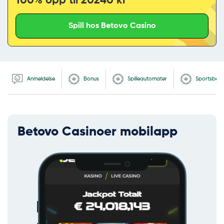
100% opp til 20240 kr
Spill hos Betovo Casino
Anmeldelse
Bonus
Spilleautomater
Sportsbett
Betovo Casinoer mobilapp