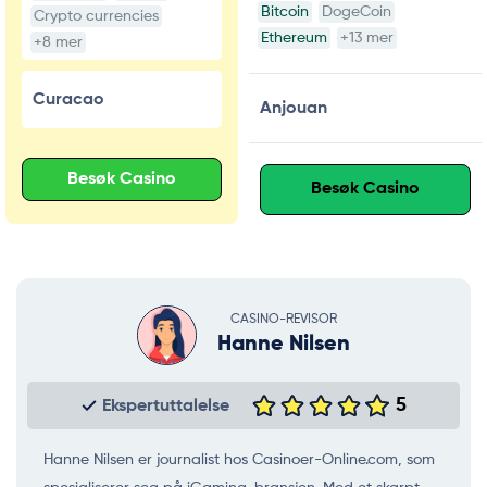
Bitcoin
DogeCoin
Crypto currencies
Ethereum
+13 mer
+8 mer
Curacao
Anjouan
Besøk Casino
Besøk Casino
CASINO-REVISOR
Hanne Nilsen
5
Ekspertuttalelse
Hanne Nilsen er journalist hos Casinoer-Online.com, som