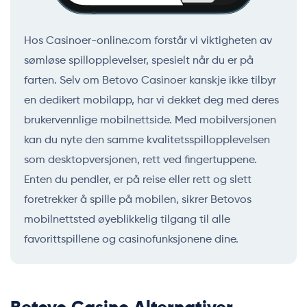
Hos Casinoer-online.com forstår vi viktigheten av
sømløse spillopplevelser, spesielt når du er på
farten. Selv om Betovo Casinoer kanskje ikke tilbyr
en dedikert mobilapp, har vi dekket deg med deres
brukervennlige mobilnettside. Med mobilversjonen
kan du nyte den samme kvalitetsspillopplevelsen
som desktopversjonen, rett ved fingertuppene.
Enten du pendler, er på reise eller rett og slett
foretrekker å spille på mobilen, sikrer Betovos
mobilnettsted øyeblikkelig tilgang til alle
favorittspillene og casinofunksjonene dine.