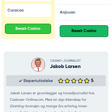
Curacao
Anjouan
Besøk Casino
Besøk Casino
CASINO-JOURNALIST
Jakob Larsen
5
Ekspertuttalelse
Jakob Larsen er grunnlegger og hovedjournalist hos
Casinoer-Online.com. Med en dyp lidenskap for
iGaming-bransjen og mange års erfaring innen