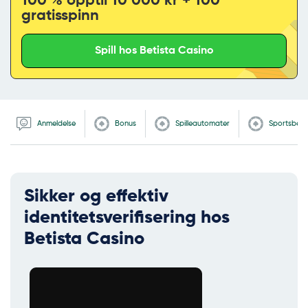
100 % opptil 10 000 kr + 100
gratisspinn
Spill hos Betista Casino
Anmeldelse
Bonus
Spilleautomater
Sportsbett
Sikker og effektiv
identitetsverifisering hos
Betista Casino