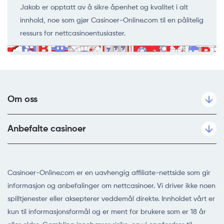
Jakob er opptatt av å sikre åpenhet og kvalitet i alt
innhold, noe som gjør Casinoer-Online.com til en pålitelig
ressurs for nettcasinoentusiaster.
Om oss
Anbefalte casinoer
Casinoer-Online.com er en uavhengig affiliate-nettside som gir
informasjon og anbefalinger om nettcasinoer. Vi driver ikke noen
spilltjenester eller aksepterer veddemål direkte. Innholdet vårt er
kun til informasjonsformål og er ment for brukere som er 18 år