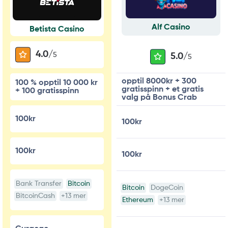
Alf Casino
Betista Casino
4.0/
5
5.0/
5
opptil 8000kr + 300
100 % opptil 10 000 kr
gratisspinn + et gratis
+ 100 gratisspinn
valg på Bonus Crab
100kr
100kr
100kr
100kr
Bank Transfer
Bitcoin
Bitcoin
DogeCoin
BitcoinCash
+13 mer
Ethereum
+13 mer