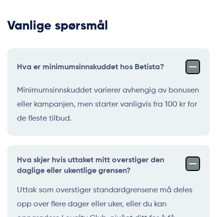
Vanlige spørsmål
Hva er minimumsinnskuddet hos Betista?
Minimumsinnskuddet varierer avhengig av bonusen
eller kampanjen, men starter vanligvis fra 100 kr for
de fleste tilbud.
Hva skjer hvis uttaket mitt overstiger den
daglige eller ukentlige grensen?
Uttak som overstiger standardgrensene må deles
opp over flere dager eller uker, eller du kan