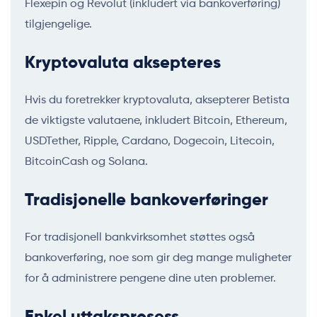
Flexepin og Revolut (inkludert via bankoverføring)
tilgjengelige.
Kryptovaluta aksepteres
Hvis du foretrekker kryptovaluta, aksepterer Betista
de viktigste valutaene, inkludert Bitcoin, Ethereum,
USDTether, Ripple, Cardano, Dogecoin, Litecoin,
BitcoinCash og Solana.
Tradisjonelle bankoverføringer
For tradisjonell bankvirksomhet støttes også
bankoverføring, noe som gir deg mange muligheter
for å administrere pengene dine uten problemer.