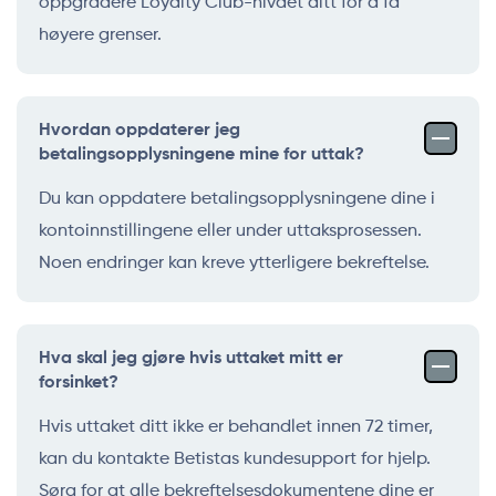
oppgradere Loyalty Club-nivået ditt for å få
høyere grenser.
Hvordan oppdaterer jeg
betalingsopplysningene mine for uttak?
Du kan oppdatere betalingsopplysningene dine i
kontoinnstillingene eller under uttaksprosessen.
Noen endringer kan kreve ytterligere bekreftelse.
Hva skal jeg gjøre hvis uttaket mitt er
forsinket?
Hvis uttaket ditt ikke er behandlet innen 72 timer,
kan du kontakte Betistas kundesupport for hjelp.
Sørg for at alle bekreftelsesdokumentene dine er