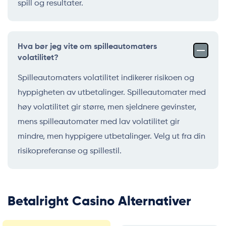
spill og resultater.
Hva bør jeg vite om spilleautomaters
volatilitet?
Spilleautomaters volatilitet indikerer risikoen og
hyppigheten av utbetalinger. Spilleautomater med
høy volatilitet gir større, men sjeldnere gevinster,
mens spilleautomater med lav volatilitet gir
mindre, men hyppigere utbetalinger. Velg ut fra din
risikopreferanse og spillestil.
Betalright Casino Alternativer