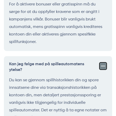
For å aktivere bonuser eller gratisspinn må du
sørge for at du oppfyller kravene som er angitt i
kampanjens vilkår. Bonuser blir vanligvis brukt
automatisk, mens gratisspinn vanligvis krediteres
kontoen din eller aktiveres gjennom spesifikke
spillfunksjoner.
Kan jeg følge med på spilleautomatens
ytelse?
Du kan se gjennom spillhistorikken din og spore
innsatsene dine via transaksjonshistorikken på
kontoen din, men detaljert prestasjonssporing er
vanligvis ikke tilgjengelig for individuelle
spilleautomater. Det er nyttig å ta egne notater om