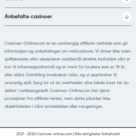
Anbefalte casinoer
Casinoer-Online.com er en uavhengig affiliate-nettside som gir
informasjon og anbefalinger om nettcasinoer. Vi driver ikke noen
spilltjenester eller aksepterer veddemål direkte. Innholdet vårt er
kun til informasjonsformål og er ment for brukere som er 18 år
eller eldre. Gambling innebærer risiko, og vi oppfordrer til
ansvarlig spill. Sørg for at du overholder dine lokale lover før du
deltar i nettpengespill. Casinoer-Online.com kan tjene
provisjoner fra affiliate-lenker, men dette påvirker ikke
objektiviteten i våre anmeldelser eller rangeringer.
2021 - 2026 Casinoer-online.com | Alle rettigheter forbeholdt