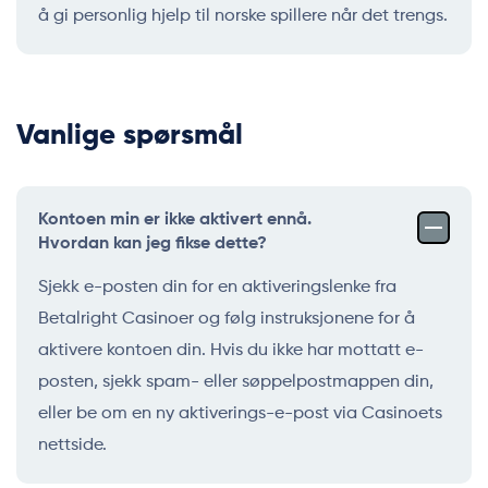
å gi personlig hjelp til norske spillere når det trengs.
Vanlige spørsmål
Kontoen min er ikke aktivert ennå.
Hvordan kan jeg fikse dette?
Sjekk e-posten din for en aktiveringslenke fra
Betalright Casinoer og følg instruksjonene for å
aktivere kontoen din. Hvis du ikke har mottatt e-
posten, sjekk spam- eller søppelpostmappen din,
eller be om en ny aktiverings-e-post via Casinoets
nettside.