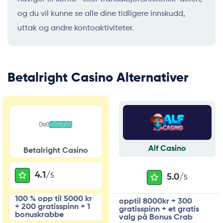
og du vil kunne se alle dine tidligere innskudd,
uttak og andre kontoaktiviteter.
Betalright Casino Alternativer
Alf Casino
Betalright Casino
4.1/
5
5.0/
5
100 % opp til 5000 kr
opptil 8000kr + 300
+ 200 gratisspinn + 1
gratisspinn + et gratis
bonuskrabbe
valg på Bonus Crab