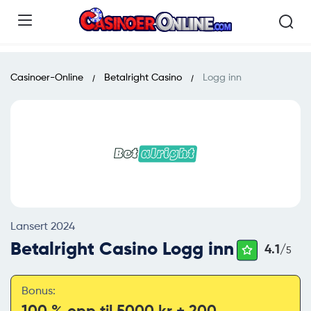
Casinoer-Online
Betalright Casino
Logg inn
Lansert 2024
Betalright Casino Logg inn
4.1/
5
Bonus: