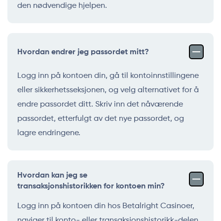
den nødvendige hjelpen.
Hvordan endrer jeg passordet mitt?
Logg inn på kontoen din, gå til kontoinnstillingene
eller sikkerhetsseksjonen, og velg alternativet for å
endre passordet ditt. Skriv inn det nåværende
passordet, etterfulgt av det nye passordet, og
lagre endringene.
Hvordan kan jeg se
transaksjonshistorikken for kontoen min?
Logg inn på kontoen din hos Betalright Casinoer,
naviger til konto- eller transaksjonshistorikk-delen,