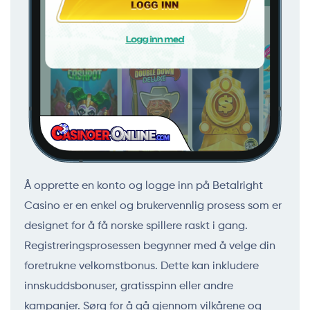
Å opprette en konto og logge inn på Betalright
Casino er en enkel og brukervennlig prosess som er
designet for å få norske spillere raskt i gang.
Registreringsprosessen begynner med å velge din
foretrukne velkomstbonus. Dette kan inkludere
innskuddsbonuser, gratisspinn eller andre
kampanjer. Sørg for å gå gjennom vilkårene og