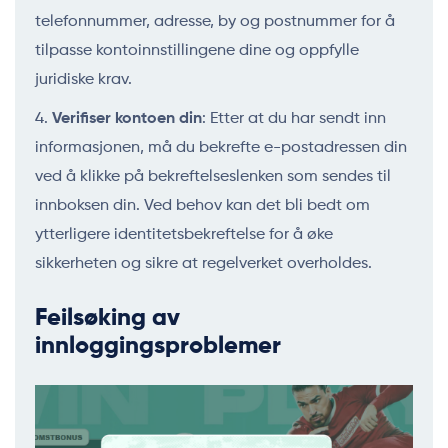
telefonnummer, adresse, by og postnummer for å
tilpasse kontoinnstillingene dine og oppfylle
juridiske krav.
Verifiser kontoen din
: Etter at du har sendt inn
informasjonen, må du bekrefte e-postadressen din
ved å klikke på bekreftelseslenken som sendes til
innboksen din. Ved behov kan det bli bedt om
ytterligere identitetsbekreftelse for å øke
sikkerheten og sikre at regelverket overholdes.
Feilsøking av
innloggingsproblemer