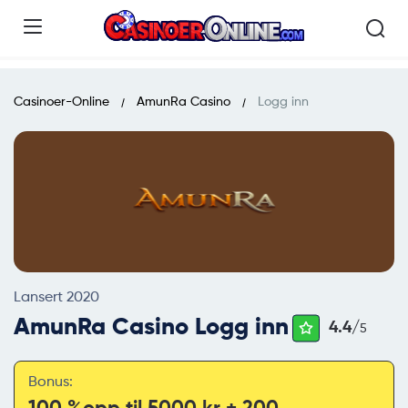
Casinoer-Online
AmunRa Casino
Logg inn
Lansert 2020
AmunRa Casino Logg inn
4.4/
5
Bonus: