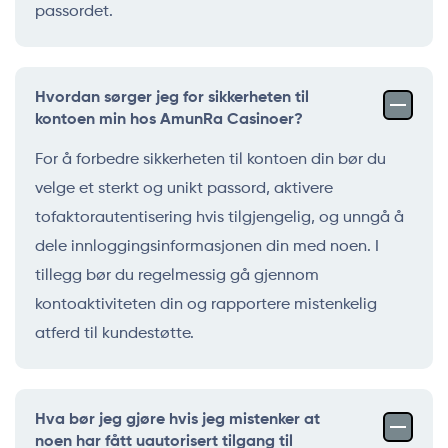
passordet.
Hvordan sørger jeg for sikkerheten til
kontoen min hos AmunRa Casinoer?
For å forbedre sikkerheten til kontoen din bør du
velge et sterkt og unikt passord, aktivere
tofaktorautentisering hvis tilgjengelig, og unngå å
dele innloggingsinformasjonen din med noen. I
tillegg bør du regelmessig gå gjennom
kontoaktiviteten din og rapportere mistenkelig
atferd til kundestøtte.
Hva bør jeg gjøre hvis jeg mistenker at
noen har fått uautorisert tilgang til