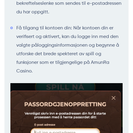
bekreftelseslenke som sendes til e-postadressen
du har oppgitt.
Få tilgang til kontoen din: Når kontoen din er
verifisert og aktivert, kan du logge inn med den
valgte påloggingsinformasjonen og begynne å
utforske det brede spekteret av spill og
funksjoner som er tilgjengelige på AmunRa
Casino.