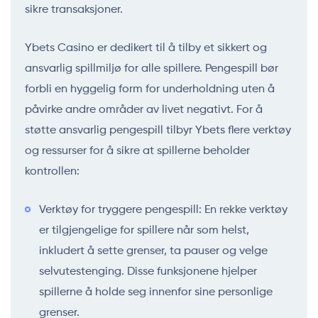
sikre transaksjoner.
Ybets Casino er dedikert til å tilby et sikkert og
ansvarlig spillmiljø for alle spillere. Pengespill bør
forbli en hyggelig form for underholdning uten å
påvirke andre områder av livet negativt. For å
støtte ansvarlig pengespill tilbyr Ybets flere verktøy
og ressurser for å sikre at spillerne beholder
kontrollen:
Verktøy for tryggere pengespill: En rekke verktøy
er tilgjengelige for spillere når som helst,
inkludert å sette grenser, ta pauser og velge
selvutestenging. Disse funksjonene hjelper
spillerne å holde seg innenfor sine personlige
grenser.