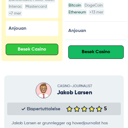
Bitcoin
DogeCoin
Interac
Mastercard
Ethereum
+13 mer
+7 mer
Anjouan
Anjouan
Besøk Casino
Besøk Casino
CASINO-JOURNALIST
Jakob Larsen
5
Ekspertuttalelse
Jakob Larsen er grunnlegger og hovedjournalist hos