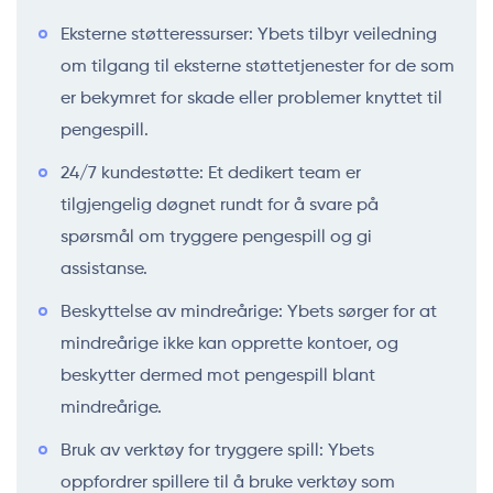
Eksterne støtteressurser: Ybets tilbyr veiledning
om tilgang til eksterne støttetjenester for de som
er bekymret for skade eller problemer knyttet til
pengespill.
24/7 kundestøtte: Et dedikert team er
tilgjengelig døgnet rundt for å svare på
spørsmål om tryggere pengespill og gi
assistanse.
Beskyttelse av mindreårige: Ybets sørger for at
mindreårige ikke kan opprette kontoer, og
beskytter dermed mot pengespill blant
mindreårige.
Bruk av verktøy for tryggere spill: Ybets
oppfordrer spillere til å bruke verktøy som