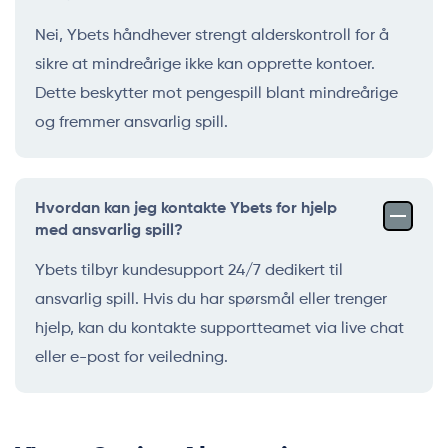
Nei, Ybets håndhever strengt alderskontroll for å
sikre at mindreårige ikke kan opprette kontoer.
Dette beskytter mot pengespill blant mindreårige
og fremmer ansvarlig spill.
Hvordan kan jeg kontakte Ybets for hjelp
med ansvarlig spill?
Ybets tilbyr kundesupport 24/7 dedikert til
ansvarlig spill. Hvis du har spørsmål eller trenger
hjelp, kan du kontakte supportteamet via live chat
eller e-post for veiledning.