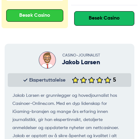
Besøk Casino
Besøk Casino
CASINO-JOURNALIST
Jakob Larsen
5
Ekspertuttalelse
Jakob Larsen er grunnlegger og hovedjournalist hos
Casinoer-Online.com. Med en dyp lidenskap for
iGaming-bransjen og mange års erfaring innen
journalistikk, gir han ekspertinnsikt, detaljerte
anmeldelser og oppdaterte nyheter om nettcasinoer.
Jakob er opptatt av å sikre åpenhet og kvalitet i alt