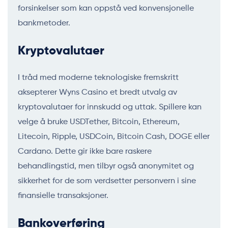
forsinkelser som kan oppstå ved konvensjonelle
bankmetoder.
Kryptovalutaer
I tråd med moderne teknologiske fremskritt
aksepterer Wyns Casino et bredt utvalg av
kryptovalutaer for innskudd og uttak. Spillere kan
velge å bruke USDTether, Bitcoin, Ethereum,
Litecoin, Ripple, USDCoin, Bitcoin Cash, DOGE eller
Cardano. Dette gir ikke bare raskere
behandlingstid, men tilbyr også anonymitet og
sikkerhet for de som verdsetter personvern i sine
finansielle transaksjoner.
Bankoverføring