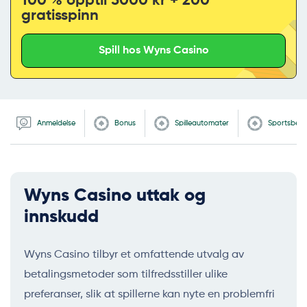
100 % opptil 5000 kr + 200
gratisspinn
Spill hos Wyns Casino
Anmeldelse
Bonus
Spilleautomater
Sportsbett
Wyns Casino uttak og
innskudd
Wyns Casino tilbyr et omfattende utvalg av
betalingsmetoder som tilfredsstiller ulike
preferanser, slik at spillerne kan nyte en problemfri