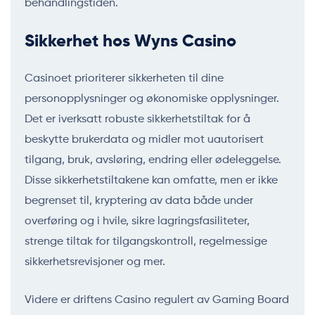
behandlingstiden.
Sikkerhet hos Wyns Casino
Casinoet prioriterer sikkerheten til dine
personopplysninger og økonomiske opplysninger.
Det er iverksatt robuste sikkerhetstiltak for å
beskytte brukerdata og midler mot uautorisert
tilgang, bruk, avsløring, endring eller ødeleggelse.
Disse sikkerhetstiltakene kan omfatte, men er ikke
begrenset til, kryptering av data både under
overføring og i hvile, sikre lagringsfasiliteter,
strenge tiltak for tilgangskontroll, regelmessige
sikkerhetsrevisjoner og mer.
Videre er driftens Casino regulert av Gaming Board