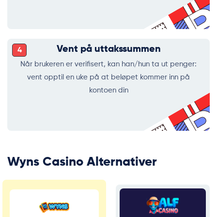
Vent på uttakssummen
4
Når brukeren er verifisert, kan han/hun ta ut penger:
vent opptil en uke på at beløpet kommer inn på
kontoen din
Wyns Casino Alternativer