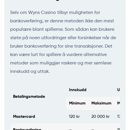
Selv om Wyns Casino tilbyr muligheten for
bankoverføring, er denne metoden ikke den mest
populære blant spillerne. Som sådan kan brukere
støte på noen utfordringer eller forsinkelser når de
bruker bankoverføring for sine transaksjoner. Det
kan være lurt for spillere å vurdere alternative
metoder som muliggjør raskere og mer sømløse
innskudd og uttak.
Innskudd
Uttak
Betalingsmetode
Minimum
Maksimum
Minim
Mastercard
120 kr
20 000 kr
130 kr