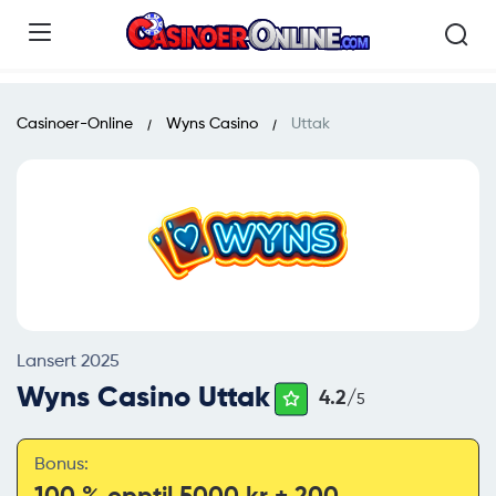
Casinoer-Online
Wyns Casino
Uttak
Lansert 2025
Wyns Casino Uttak
4.2/
5
Bonus: