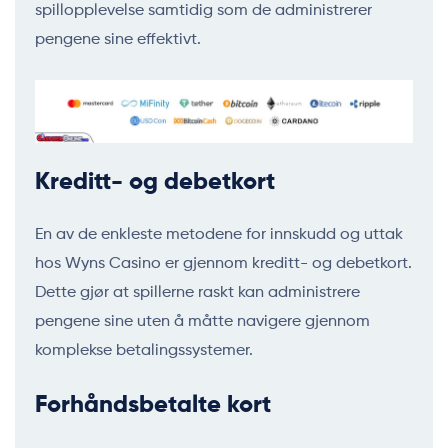
spillopplevelse samtidig som de administrerer
pengene sine effektivt.
Kreditt- og debetkort
En av de enkleste metodene for innskudd og uttak
hos Wyns Casino er gjennom kreditt- og debetkort.
Dette gjør at spillerne raskt kan administrere
pengene sine uten å måtte navigere gjennom
komplekse betalingssystemer.
Forhåndsbetalte kort