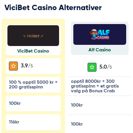
ViciBet Casino Alternativer
Alf Casino
ViciBet Casino
3.9/
5
5.0/
5
opptil 8000kr + 300
100 % opptil 5000 kr +
gratisspinn + et gratis
200 gratisspinn
valg på Bonus Crab
100kr
100kr
116kr
100kr