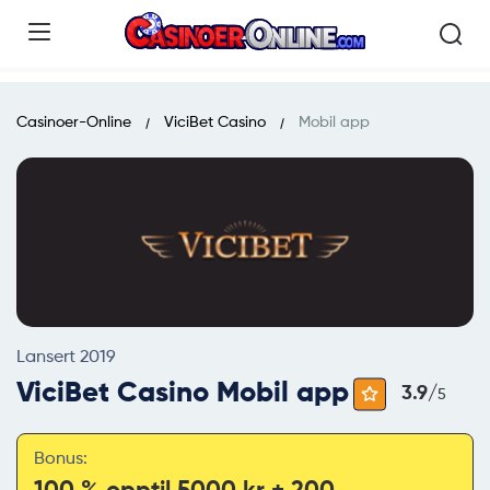
Casinoer-Online
ViciBet Casino
Mobil app
Lansert 2019
ViciBet Casino Mobil app
3.9/
5
Bonus: