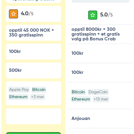
4.0/
5
5.0/
5
opptil 8000kr + 300
opptil 45 000 NOK +
gratisspinn + et gratis
350 gratisspinn
valg på Bonus Crab
100kr
100kr
500kr
100kr
Apple Pay
Bitcoin
Bitcoin
DogeCoin
Ethereum
+3 mer
Ethereum
+13 mer
Anjouan