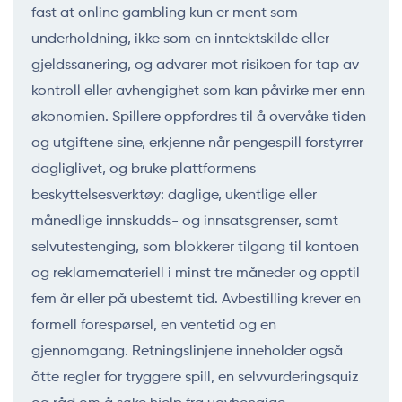
fast at online gambling kun er ment som
underholdning, ikke som en inntektskilde eller
gjeldssanering, og advarer mot risikoen for tap av
kontroll eller avhengighet som kan påvirke mer enn
økonomien. Spillere oppfordres til å overvåke tiden
og utgiftene sine, erkjenne når pengespill forstyrrer
dagliglivet, og bruke plattformens
beskyttelsesverktøy: daglige, ukentlige eller
månedlige innskudds- og innsatsgrenser, samt
selvutestenging, som blokkerer tilgang til kontoen
og reklamemateriell i minst tre måneder og opptil
fem år eller på ubestemt tid. Avbestilling krever en
formell forespørsel, en ventetid og en
gjennomgang. Retningslinjene inneholder også
åtte regler for tryggere spill, en selvvurderingsquiz