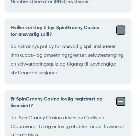
Number Generator (RNG)-systemer.
Hvilke verktøy tilbyr SpinGranny Casino
for ansvarlig spill?
SpinGrannys policy for ansvarlig spill inkluderer
innskudds- og omsetningsgrenser, selvutestenging,
en selvvurderingsquiz og tilgang til uavhengige
støtteorganisasjoner.
Er SpinGranny Casino lovlig registrert og
lisensiert?
Ja, SpinGranny Casino drives av Codivico
Cloudware Ltd og er lovlig etablert under lovverket
i Costa Rica.