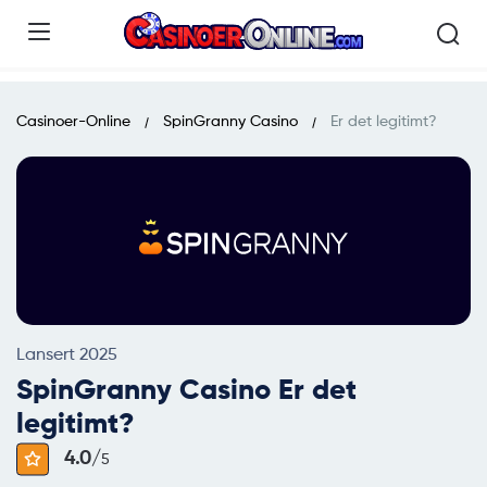
Casinoer-Online
SpinGranny Casino
Er det legitimt?
Lansert 2025
SpinGranny Casino Er det
legitimt?
4.0/
5