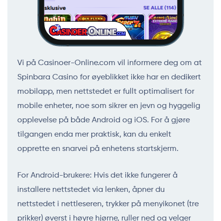
Vi på Casinoer-Online.com vil informere deg om at
Spinbara Casino for øyeblikket ikke har en dedikert
mobilapp, men nettstedet er fullt optimalisert for
mobile enheter, noe som sikrer en jevn og hyggelig
opplevelse på både Android og iOS. For å gjøre
tilgangen enda mer praktisk, kan du enkelt
opprette en snarvei på enhetens startskjerm.
For Android-brukere: Hvis det ikke fungerer å
installere nettstedet via lenken, åpner du
nettstedet i nettleseren, trykker på menyikonet (tre
prikker) øverst i høyre hjørne, ruller ned og velger