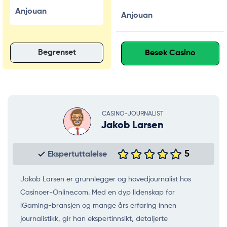
Anjouan
Anjouan
Begrenset
Besøk Casino
CASINO-JOURNALIST
Jakob Larsen
5
Ekspertuttalelse
Jakob Larsen er grunnlegger og hovedjournalist hos
Casinoer-Online.com. Med en dyp lidenskap for
iGaming-bransjen og mange års erfaring innen
journalistikk, gir han ekspertinnsikt, detaljerte