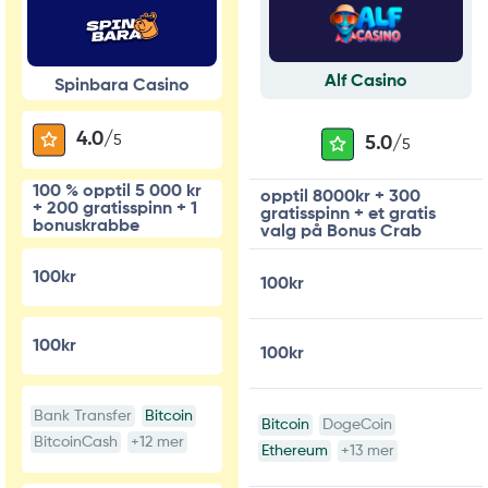
Alf Casino
Spinbara Casino
4.0/
5
5.0/
5
100 % opptil 5 000 kr
opptil 8000kr + 300
+ 200 gratisspinn + 1
gratisspinn + et gratis
bonuskrabbe
valg på Bonus Crab
100kr
100kr
100kr
100kr
Bank Transfer
Bitcoin
Bitcoin
DogeCoin
BitcoinCash
+12 mer
Ethereum
+13 mer