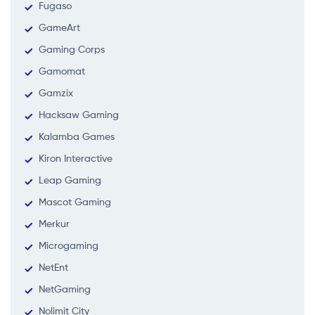
Fugaso
GameArt
Gaming Corps
Gamomat
Gamzix
Hacksaw Gaming
Kalamba Games
Kiron Interactive
Leap Gaming
Mascot Gaming
Merkur
Microgaming
NetEnt
NetGaming
Nolimit City