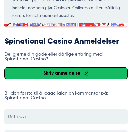
Jakob er opptatt av å sikre åpenhet og kvalitet i alt
innhold, noe som gjør Casinoer-Online.com til en pålitelig
ressurs for nettcasinoentusiaster.
Spinational Casino Anmeldelser
Del gjerne din gode eller dårlige erfaring med
Spinational Casino?
Skriv anmeldelse
Bli den første til å legge igjen en kommentar på:
Spinational Casino