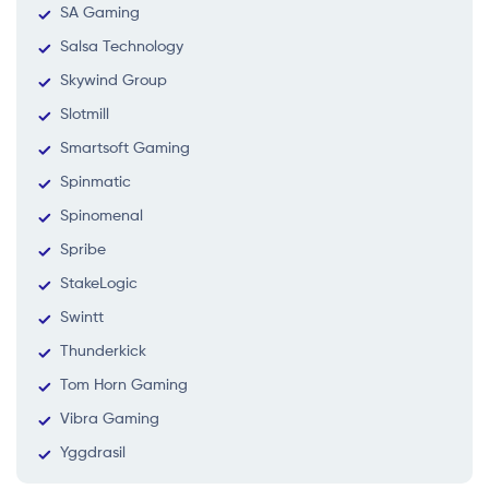
SA Gaming
Salsa Technology
Skywind Group
Slotmill
Smartsoft Gaming
Spinmatic
Spinomenal
Spribe
StakeLogic
Swintt
Thunderkick
Tom Horn Gaming
Vibra Gaming
Yggdrasil