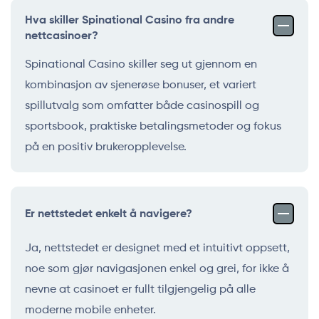
Hva skiller Spinational Casino fra andre
nettcasinoer?
Spinational Casino skiller seg ut gjennom en
kombinasjon av sjenerøse bonuser, et variert
spillutvalg som omfatter både casinospill og
sportsbook, praktiske betalingsmetoder og fokus
på en positiv brukeropplevelse.
Er nettstedet enkelt å navigere?
Ja, nettstedet er designet med et intuitivt oppsett,
noe som gjør navigasjonen enkel og grei, for ikke å
nevne at casinoet er fullt tilgjengelig på alle
moderne mobile enheter.