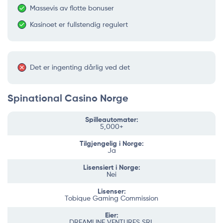
Massevis av flotte bonuser
Kasinoet er fullstendig regulert
Det er ingenting dårlig ved det
Spinational Casino Norge
Spilleautomater:
5,000+
Tilgjengelig i Norge:
Ja
Lisensiert i Norge:
Nei
Lisenser:
Tobique Gaming Commission
Eier:
DREAMLINE VENTURES SRL