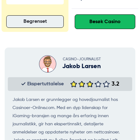
Begrenset
Besøk Casino
CASINO-JOURNALIST
Jakob Larsen
3.2
Ekspertuttalelse
Jakob Larsen er grunnlegger og hovedjournalist hos
Casinoer-Online.com. Med en dyp lidenskap for
iGaming-bransjen og mange års erfaring innen
journalistikk, gir han ekspertinnsikt, detaljerte
anmeldelser og oppdaterte nyheter om nettcasinoer.