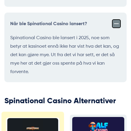
Når ble Spinational Casino lansert?
Spinational Casino ble lansert i 2025, noe som
betyr at kasinoet ennå ikke har vist hva det kan, og
det kan gjøre mye. Ut fra det vi har sett, er det så
mye her at det gjør oss spente på hva vi kan
forvente.
Spinational Casino Alternativer