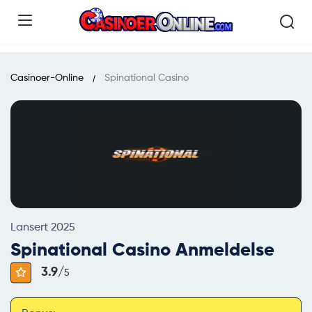
Casinoer-Online
Spinational Casino
Lansert 2025
Spinational Casino Anmeldelse
3.9/
5