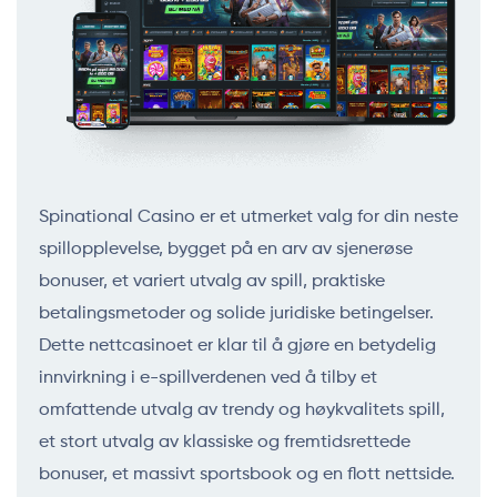
Spinational Casino er et utmerket valg for din neste
spillopplevelse, bygget på en arv av sjenerøse
bonuser, et variert utvalg av spill, praktiske
betalingsmetoder og solide juridiske betingelser.
Dette nettcasinoet er klar til å gjøre en betydelig
innvirkning i e-spillverdenen ved å tilby et
omfattende utvalg av trendy og høykvalitets spill,
et stort utvalg av klassiske og fremtidsrettede
bonuser, et massivt sportsbook og en flott nettside.