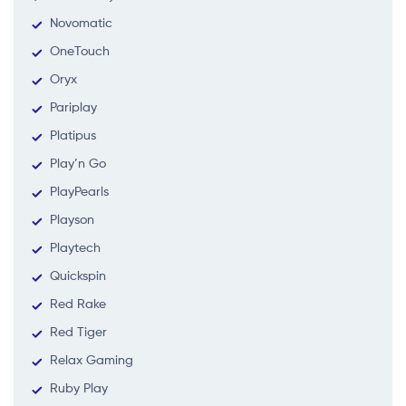
Novomatic
OneTouch
Oryx
Pariplay
Platipus
Play’n Go
PlayPearls
Playson
Playtech
Quickspin
Red Rake
Red Tiger
Relax Gaming
Ruby Play