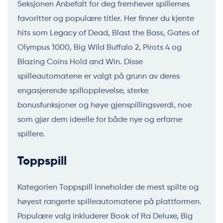
Seksjonen Anbefalt for deg fremhever spillernes
favoritter og populære titler. Her finner du kjente
hits som Legacy of Dead, Blast the Bass, Gates of
Olympus 1000, Big Wild Buffalo 2, Pirots 4 og
Blazing Coins Hold and Win. Disse
spilleautomatene er valgt på grunn av deres
engasjerende spillopplevelse, sterke
bonusfunksjoner og høye gjenspillingsverdi, noe
som gjør dem ideelle for både nye og erfarne
spillere.
Toppspill
Kategorien Toppspill inneholder de mest spilte og
høyest rangerte spilleautomatene på plattformen.
Populære valg inkluderer Book of Ra Deluxe, Big