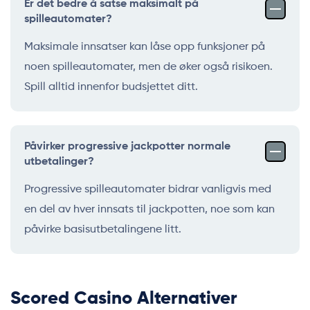
Er det bedre å satse maksimalt på
spilleautomater?
Maksimale innsatser kan låse opp funksjoner på
noen spilleautomater, men de øker også risikoen.
Spill alltid innenfor budsjettet ditt.
Påvirker progressive jackpotter normale
utbetalinger?
Progressive spilleautomater bidrar vanligvis med
en del av hver innsats til jackpotten, noe som kan
påvirke basisutbetalingene litt.
Scored Casino Alternativer