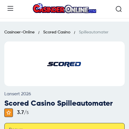
Casinoer-Online
Scored Casino
Spilleautomater
Lansert 2026
Scored Casino Spilleautomater
3.7/
5