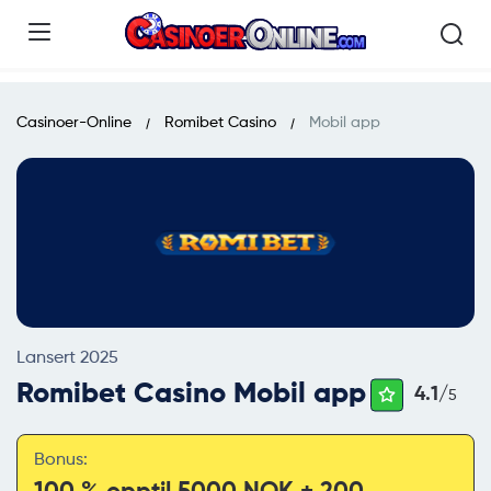
Casinoer-Online
Romibet Casino
Mobil app
Lansert 2025
Romibet Casino Mobil app
4.1/
5
Bonus: