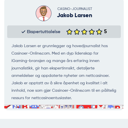
CASINO-JOURNALIST
Jakob Larsen
5
Ekspertuttalelse
Jakob Larsen er grunnlegger og hovedjournalist hos
Casinoer-Online.com. Med en dyp lidenskap for
iGaming-bransjen og mange års erfaring innen
journalistikk, gir han ekspertinnsikt, detaljerte
anmeldelser og oppdaterte nyheter om nettcasinoer.
Jakob er opptatt av å sikre åpenhet og kvalitet i alt
innhold, noe som gjør Casinoer-Online.com til en pålitelig
ressurs for nettcasinoentusiaster.