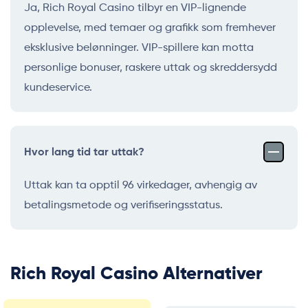
Ja, Rich Royal Casino tilbyr en VIP-lignende
opplevelse, med temaer og grafikk som fremhever
eksklusive belønninger. VIP-spillere kan motta
personlige bonuser, raskere uttak og skreddersydd
kundeservice.
Hvor lang tid tar uttak?
Uttak kan ta opptil 96 virkedager, avhengig av
betalingsmetode og verifiseringsstatus.
Rich Royal Casino Alternativer