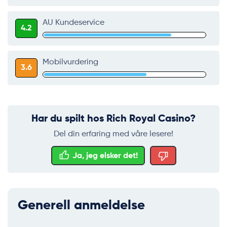
AU Kundeservice
4.2
Mobilvurdering
3.6
Har du spilt hos Rich Royal Casino?
Del din erfaring med våre lesere!
Ja, jeg elsker det!
Generell anmeldelse