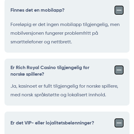
Finnes det en mobilapp?
Foreløpig er det ingen mobilapp tilgjengelig, men
mobilversjonen fungerer problemfritt på
smarttelefoner og nettbrett.
Er Rich Royal Casino tilgjengelig for
norske spillere?
Ja, kasinoet er fullt tilgjengelig for norske spillere,
med norsk språkstøtte og lokalisert innhold.
Er det VIP- eller lojalitetsbelønninger?