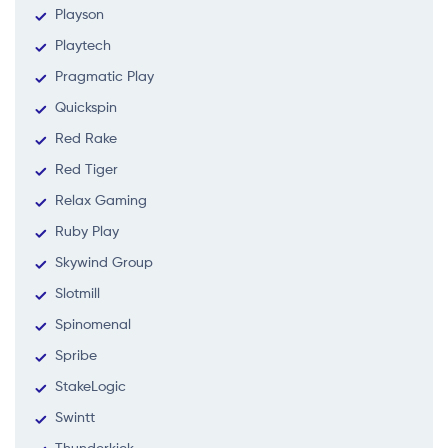
Playson
Playtech
Pragmatic Play
Quickspin
Red Rake
Red Tiger
Relax Gaming
Ruby Play
Skywind Group
Slotmill
Spinomenal
Spribe
StakeLogic
Swintt