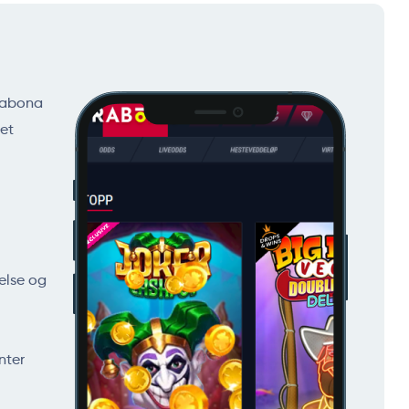
 Rabona
ret
else og
nter