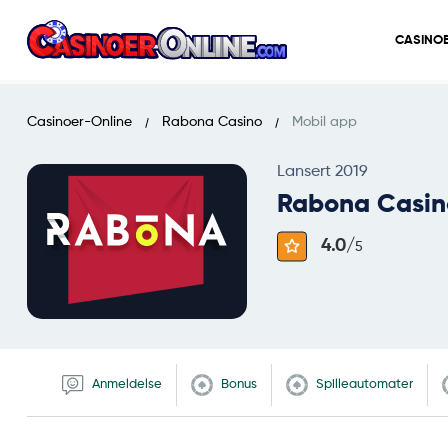
CASINOE
Casinoer-Online
Rabona Casino
Mobil app
Lansert 2019
Rabona Casin
4.0/
5
Anmeldelse
Bonus
Spilleautomater