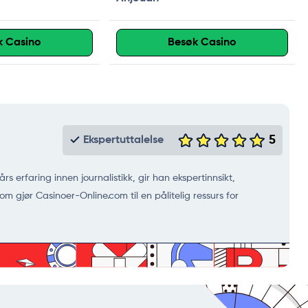
k Casino
Besøk Casino
5
Ekspertuttalelse
rfaring innen journalistikk, gir han ekspertinnsikt,
m gjør Casinoer-Online.com til en pålitelig ressurs for