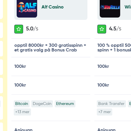
Alf Casino
Wi
5.0/
4.5/
5
5
opptil 8000kr + 300 gratisspinn +
100 % opptil 5
et gratis valg på Bonus Crab
spinn + 1 bonu
100kr
100kr
100kr
100kr
Bitcoin
DogeCoin
Ethereum
Bank Transfer
+13 mer
+7 mer
Anjouan
Anjouan