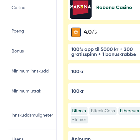
Rabona Casino
Casino
Poeng
4.0/
5
100% opp til 5000 kr + 200
Bonus
gratisspinn + 1 bonuskrabbe
Minimum innskudd
100kr
Minimum uttak
100kr
Bitcoin
BitcoinCash
Ethereum
Innskuddsmuligheter
+6 mer
Anjouan
Lisens