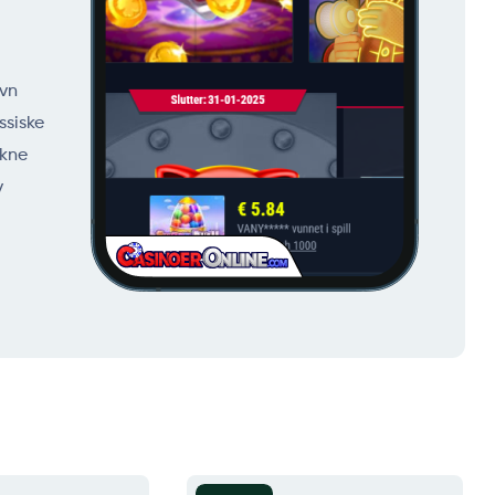
evn
ssiske
ukne
v