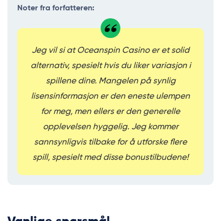
Noter fra forfatteren:
Jeg vil si at Oceanspin Casino er et solid
alternativ, spesielt hvis du liker variasjon i
spillene dine. Mangelen på synlig
lisensinformasjon er den eneste ulempen
for meg, men ellers er den generelle
opplevelsen hyggelig. Jeg kommer
sannsynligvis tilbake for å utforske flere
spill, spesielt med disse bonustilbudene!