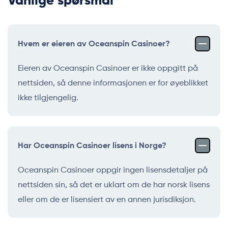
Vanlige spørsmål
Hvem er eieren av Oceanspin Casinoer?
Eieren av Oceanspin Casinoer er ikke oppgitt på
nettsiden, så denne informasjonen er for øyeblikket
ikke tilgjengelig.
Har Oceanspin Casinoer lisens i Norge?
Oceanspin Casinoer oppgir ingen lisensdetaljer på
nettsiden sin, så det er uklart om de har norsk lisens
eller om de er lisensiert av en annen jurisdiksjon.