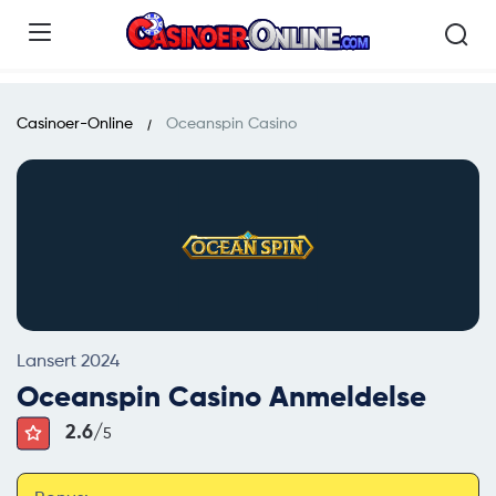
Casinoer-Online
Oceanspin Casino
Lansert 2024
Oceanspin Casino Anmeldelse
2.6/
5