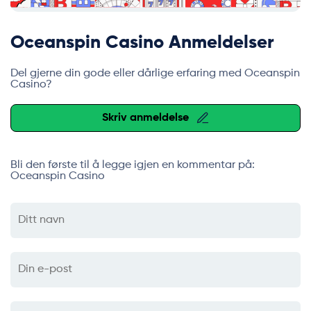
Oceanspin Casino Anmeldelser
Del gjerne din gode eller dårlige erfaring med Oceanspin
Casino?
Skriv anmeldelse
Bli den første til å legge igjen en kommentar på:
Oceanspin Casino