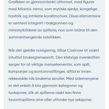
Grafikken er gjennomtenkt utformet, med figurer
med Atlantis-tema, som mytiske sjødyr, kongelige
havfolk og intrikate korallmotiver. Disse elementene
er sømløst integrert i bakgrunnen og
miniatyrbildene av spillene, noe som bidrar til den
sammenhengende estetikken.
Når det gjelder navigering, tilbyr Casinoer et svært
intuitivt brukergrensesnitt. Den klebrige overskriften
sørger for at viktige menyelementer, som spill,
kampanjer og kontoinnstillinger, alltid er innen
rekkevidde når brukerne skroller. Med sidemenyene
er det enkelt å bla gjennom kategorier og
funksjoner, slik at spillerne raskt kan finne
favorittspillene sine eller utforske nye seksjoner.