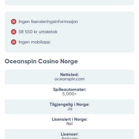
Ingen lisensieringsinformasjon
58 550 kr uttakstak
Ingen mobilapp
Oceanspin Casino Norge
Nettsted:
oceanspin.com
Spilleautomater:
5,000+
Tilgjengelig i Norge:
Ja
Lisensiert i Norge:
Nei
Lisenser:
Anjouan