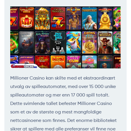
Millioner Casino kan skilte med et ekstraordinært
utvalg av spilleautomater, med over 15 000 unike
spilleautomater og mer enn 17 000 spill totalt.
Dette svimlende tallet befester Millioner Casino
som et av de største og mest mangfoldige
nettcasinoene som finnes. Det enorme biblioteket
sikrer at spillere med alle preferanser vil finne noe