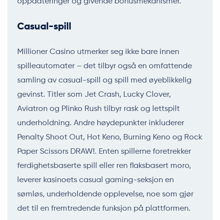
oppdateringer og givende bonusmekanismer.
Casual-spill
Millioner Casino utmerker seg ikke bare innen
spilleautomater – det tilbyr også en omfattende
samling av casual-spill og spill med øyeblikkelig
gevinst. Titler som Jet Crash, Lucky Clover,
Aviatron og Plinko Rush tilbyr rask og lettspilt
underholdning. Andre høydepunkter inkluderer
Penalty Shoot Out, Hot Keno, Burning Keno og Rock
Paper Scissors DRAW!. Enten spillerne foretrekker
ferdighetsbaserte spill eller ren flaksbasert moro,
leverer kasinoets casual gaming-seksjon en
sømløs, underholdende opplevelse, noe som gjør
det til en fremtredende funksjon på plattformen.