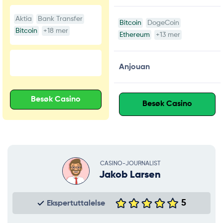
Aktia
Bank Transfer
Bitcoin
DogeCoin
Bitcoin
+18 mer
Ethereum
+13 mer
Anjouan
Besøk Casino
Besøk Casino
CASINO-JOURNALIST
Jakob Larsen
5
Ekspertuttalelse