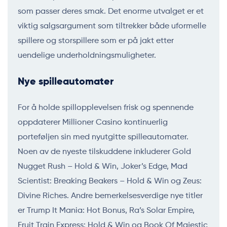
som passer deres smak. Det enorme utvalget er et
viktig salgsargument som tiltrekker både uformelle
spillere og storspillere som er på jakt etter
uendelige underholdningsmuligheter.
Nye spilleautomater
For å holde spillopplevelsen frisk og spennende
oppdaterer Millioner Casino kontinuerlig
porteføljen sin med nyutgitte spilleautomater.
Noen av de nyeste tilskuddene inkluderer Gold
Nugget Rush – Hold & Win, Joker’s Edge, Mad
Scientist: Breaking Beakers – Hold & Win og Zeus:
Divine Riches. Andre bemerkelsesverdige nye titler
er Trump It Mania: Hot Bonus, Ra’s Solar Empire,
Fruit Train Express: Hold & Win og Book Of Majestic