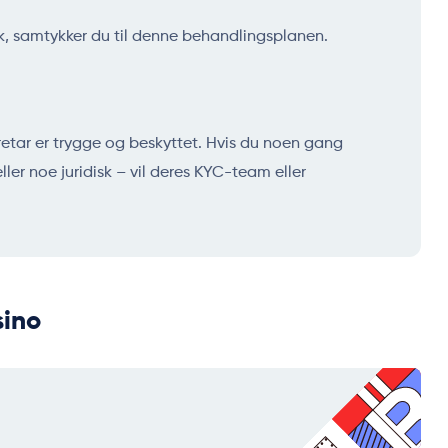
ak, samtykker du til denne behandlingsplanen.
oretar er trygge og beskyttet. Hvis du noen gang
ller noe juridisk – vil deres KYC-team eller
sino