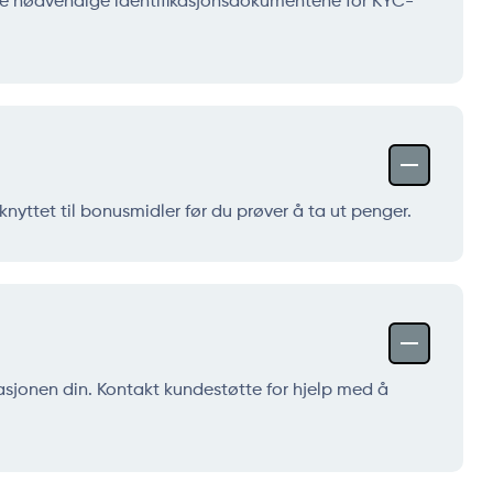
n de nødvendige identifikasjonsdokumentene for KYC-
knyttet til bonusmidler før du prøver å ta ut penger.
asjonen din. Kontakt kundestøtte for hjelp med å