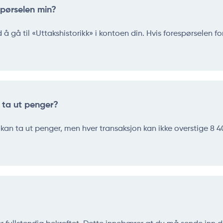
spørselen min?
å gå til «Uttakshistorikk» i kontoen din. Hvis forespørselen f
 ta ut penger?
kan ta ut penger, men hver transaksjon kan ikke overstige 8 400