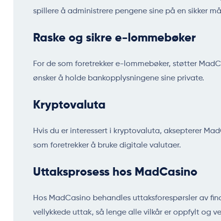
spillere å administrere pengene sine på en sikker må
Raske og sikre e-lommebøker
For de som foretrekker e-lommebøker, støtter MadCasi
ønsker å holde bankopplysningene sine private.
Kryptovaluta
Hvis du er interessert i kryptovaluta, aksepterer Ma
som foretrekker å bruke digitale valutaer.
Uttaksprosess hos MadCasino
Hos MadCasino behandles uttaksforespørsler av finansa
vellykkede uttak, så lenge alle vilkår er oppfylt og veri