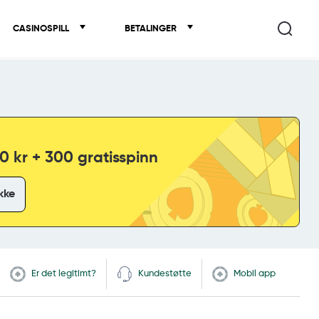
CASINOSPILL
BETALINGER
0 kr + 300 gratisspinn
kke
Er det legitimt?
Kundestøtte
Mobil app