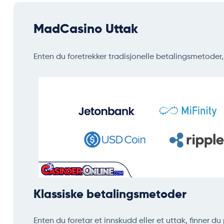
MadCasino Uttak
Enten du foretrekker tradisjonelle betalingsmetoder
Klassiske betalingsmetoder
Enten du foretar et innskudd eller et uttak, finner d