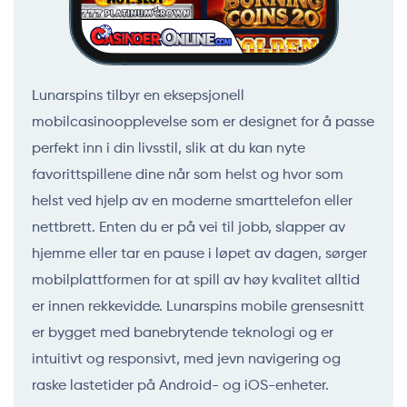
Lunarspins tilbyr en eksepsjonell
mobilcasinoopplevelse som er designet for å passe
perfekt inn i din livsstil, slik at du kan nyte
favorittspillene dine når som helst og hvor som
helst ved hjelp av en moderne smarttelefon eller
nettbrett. Enten du er på vei til jobb, slapper av
hjemme eller tar en pause i løpet av dagen, sørger
mobilplattformen for at spill av høy kvalitet alltid
er innen rekkevidde. Lunarspins mobile grensesnitt
er bygget med banebrytende teknologi og er
intuitivt og responsivt, med jevn navigering og
raske lastetider på Android- og iOS-enheter.