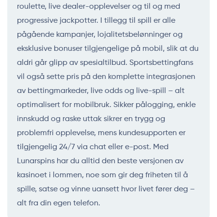
roulette, live dealer-opplevelser og til og med
progressive jackpotter. I tillegg til spill er alle
pågående kampanjer, lojalitetsbelønninger og
eksklusive bonuser tilgjengelige på mobil, slik at du
aldri går glipp av spesialtilbud. Sportsbettingfans
vil også sette pris på den komplette integrasjonen
av bettingmarkeder, live odds og live-spill – alt
optimalisert for mobilbruk. Sikker pålogging, enkle
innskudd og raske uttak sikrer en trygg og
problemfri opplevelse, mens kundesupporten er
tilgjengelig 24/7 via chat eller e-post. Med
Lunarspins har du alltid den beste versjonen av
kasinoet i lommen, noe som gir deg friheten til å
spille, satse og vinne uansett hvor livet fører deg –
alt fra din egen telefon.