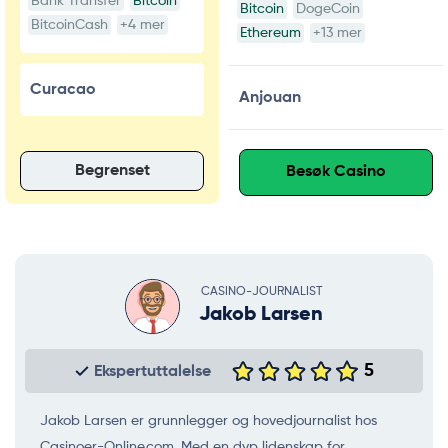
Bank Transfer
Bitcoin
Bitcoin
DogeCoin
BitcoinCash
+4 mer
Ethereum
+13 mer
Curacao
Anjouan
Begrenset
Besøk Casino
CASINO-JOURNALIST
Jakob Larsen
5
Ekspertuttalelse
Jakob Larsen er grunnlegger og hovedjournalist hos
Casinoer-Online.com. Med en dyp lidenskap for