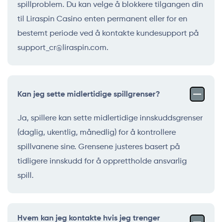
spillproblem. Du kan velge å blokkere tilgangen din
til Liraspin Casino enten permanent eller for en
bestemt periode ved å kontakte kundesupport på
support_cr@liraspin.com
.
Kan jeg sette midlertidige spillgrenser?
Ja, spillere kan sette midlertidige innskuddsgrenser
(daglig, ukentlig, månedlig) for å kontrollere
spillvanene sine. Grensene justeres basert på
tidligere innskudd for å opprettholde ansvarlig
spill.
Hvem kan jeg kontakte hvis jeg trenger