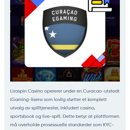
Liraspin Casino opererer under en Curacao-utstedt
iGaming-lisens som lovlig støtter et komplett
utvalg av spilltjenester, inkludert casino,
sportsbook og live-spill. Dette betyr at plattformen
må overholde prosessuelle standarder som KYC-