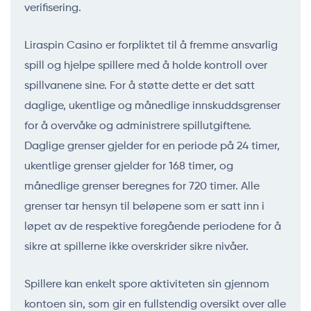
verifisering.
Liraspin Casino er forpliktet til å fremme ansvarlig
spill og hjelpe spillere med å holde kontroll over
spillvanene sine. For å støtte dette er det satt
daglige, ukentlige og månedlige innskuddsgrenser
for å overvåke og administrere spillutgiftene.
Daglige grenser gjelder for en periode på 24 timer,
ukentlige grenser gjelder for 168 timer, og
månedlige grenser beregnes for 720 timer. Alle
grenser tar hensyn til beløpene som er satt inn i
løpet av de respektive foregående periodene for å
sikre at spillerne ikke overskrider sikre nivåer.
Spillere kan enkelt spore aktiviteten sin gjennom
kontoen sin, som gir en fullstendig oversikt over alle