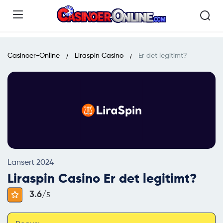
Casinoer-Online
Liraspin Casino
Er det legitimt?
Lansert 2024
Liraspin Casino Er det legitimt?
3.6/
5