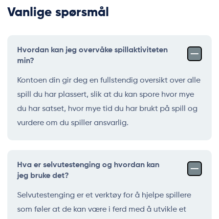
Vanlige spørsmål
Hvordan kan jeg overvåke spillaktiviteten
min?
Kontoen din gir deg en fullstendig oversikt over alle
spill du har plassert, slik at du kan spore hvor mye
du har satset, hvor mye tid du har brukt på spill og
vurdere om du spiller ansvarlig.
Hva er selvutestenging og hvordan kan
jeg bruke det?
Selvutestenging er et verktøy for å hjelpe spillere
som føler at de kan være i ferd med å utvikle et