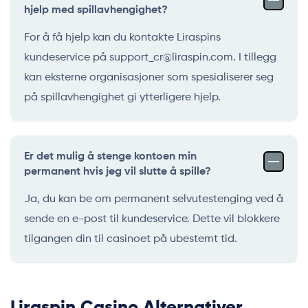
hjelp med spillavhengighet?
For å få hjelp kan du kontakte Liraspins
kundeservice på
support_cr@liraspin.com
. I tillegg
kan eksterne organisasjoner som spesialiserer seg
på spillavhengighet gi ytterligere hjelp.
Er det mulig å stenge kontoen min
permanent hvis jeg vil slutte å spille?
Ja, du kan be om permanent selvutestenging ved å
sende en e-post til kundeservice. Dette vil blokkere
tilgangen din til casinoet på ubestemt tid.