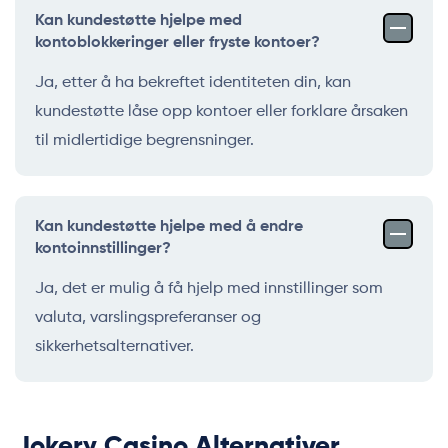
Kan kundestøtte hjelpe med
kontoblokkeringer eller fryste kontoer?
Ja, etter å ha bekreftet identiteten din, kan
kundestøtte låse opp kontoer eller forklare årsaken
til midlertidige begrensninger.
Kan kundestøtte hjelpe med å endre
kontoinnstillinger?
Ja, det er mulig å få hjelp med innstillinger som
valuta, varslingspreferanser og
sikkerhetsalternativer.
Jokery Casino Alternativer