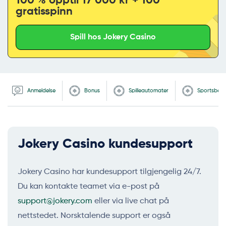
100 % opptil 17 000 kr + 100
gratisspinn
Spill hos Jokery Casino
Anmeldelse
Bonus
Spilleautomater
Sportsbett
Jokery Casino kundesupport
Jokery Casino har kundesupport tilgjengelig 24/7.
Du kan kontakte teamet via e-post på
support@jokery.com
eller via live chat på
nettstedet. Norsktalende support er også