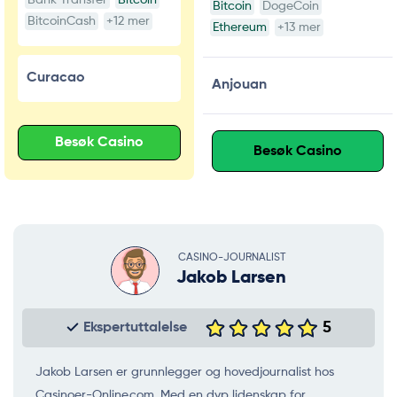
Bitcoin
DogeCoin
BitcoinCash
+12 mer
Ethereum
+13 mer
Curacao
Anjouan
Besøk Casino
Besøk Casino
CASINO-JOURNALIST
Jakob Larsen
5
Ekspertuttalelse
Jakob Larsen er grunnlegger og hovedjournalist hos
Casinoer-Online.com. Med en dyp lidenskap for