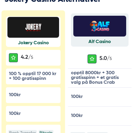
Alf Casino
Jokery Casino
4.2/
5
5.0/
5
opptil 8000kr + 300
100 % opptil 17 000 kr
gratisspinn + et gratis
+ 100 gratisspinn
valg på Bonus Crab
100kr
100kr
100kr
100kr
Bank Transfer
Bitcoin