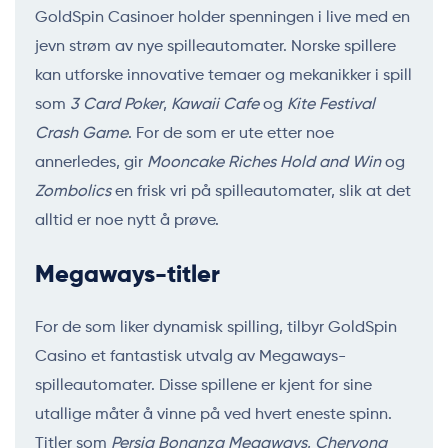
GoldSpin Casinoer holder spenningen i live med en
jevn strøm av nye spilleautomater. Norske spillere
kan utforske innovative temaer og mekanikker i spill
som
3 Card Poker
,
Kawaii Cafe
og
Kite Festival
Crash Game
. For de som er ute etter noe
annerledes, gir
Mooncake Riches Hold and Win
og
Zombolics
en frisk vri på spilleautomater, slik at det
alltid er noe nytt å prøve.
Megaways-titler
For de som liker dynamisk spilling, tilbyr GoldSpin
Casino et fantastisk utvalg av Megaways-
spilleautomater. Disse spillene er kjent for sine
utallige måter å vinne på ved hvert eneste spinn.
Titler som
Persia Bonanza Megaways
,
Chervona