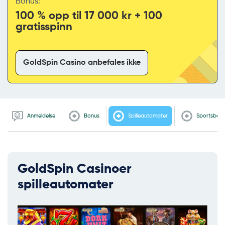
Bonus:
100 % opp til 17 000 kr + 100
gratisspinn
GoldSpin Casino anbefales ikke
Anmeldelse
Bonus
Spilleautomater
Sportsbett
GoldSpin Casinoer
spilleautomater