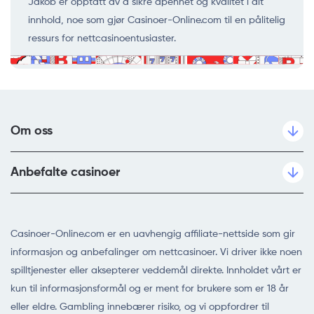
Jakob er opptatt av å sikre åpenhet og kvalitet i alt
innhold, noe som gjør Casinoer-Online.com til en pålitelig
ressurs for nettcasinoentusiaster.
Om oss
Anbefalte casinoer
Casinoer-Online.com er en uavhengig affiliate-nettside som gir
informasjon og anbefalinger om nettcasinoer. Vi driver ikke noen
spilltjenester eller aksepterer veddemål direkte. Innholdet vårt er
kun til informasjonsformål og er ment for brukere som er 18 år
eller eldre. Gambling innebærer risiko, og vi oppfordrer til