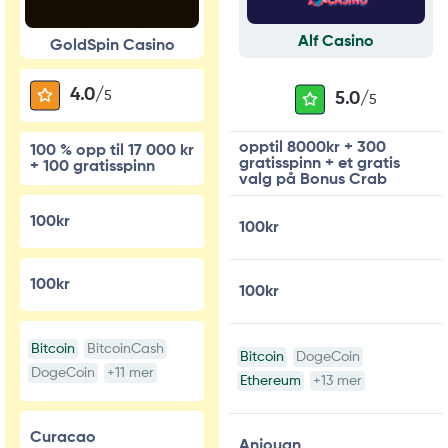
Alf Casino
GoldSpin Casino
4.0/
5
5.0/
5
opptil 8000kr + 300
100 % opp til 17 000 kr
gratisspinn + et gratis
+ 100 gratisspinn
valg på Bonus Crab
100kr
100kr
100kr
100kr
Bitcoin
BitcoinCash
Bitcoin
DogeCoin
DogeCoin
+11 mer
Ethereum
+13 mer
Curacao
Anjouan