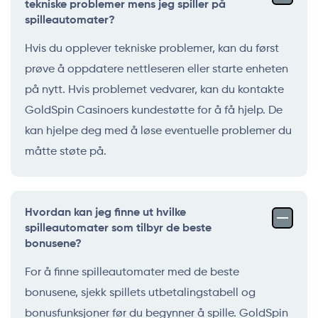
tekniske problemer mens jeg spiller på
spilleautomater?
Hvis du opplever tekniske problemer, kan du først
prøve å oppdatere nettleseren eller starte enheten
på nytt. Hvis problemet vedvarer, kan du kontakte
GoldSpin Casinoers kundestøtte for å få hjelp. De
kan hjelpe deg med å løse eventuelle problemer du
måtte støte på.
Hvordan kan jeg finne ut hvilke
spilleautomater som tilbyr de beste
bonusene?
For å finne spilleautomater med de beste
bonusene, sjekk spillets utbetalingstabell og
bonusfunksjoner før du begynner å spille. GoldSpin