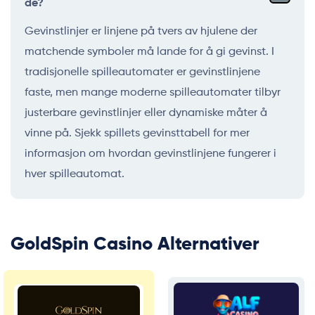
de?
Gevinstlinjer er linjene på tvers av hjulene der
matchende symboler må lande for å gi gevinst. I
tradisjonelle spilleautomater er gevinstlinjene
faste, men mange moderne spilleautomater tilbyr
justerbare gevinstlinjer eller dynamiske måter å
vinne på. Sjekk spillets gevinsttabell for mer
informasjon om hvordan gevinstlinjene fungerer i
hver spilleautomat.
GoldSpin Casino Alternativer