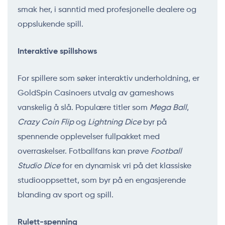
smak her, i sanntid med profesjonelle dealere og
oppslukende spill.
Interaktive spillshows
For spillere som søker interaktiv underholdning, er
GoldSpin Casinoers utvalg av gameshows
vanskelig å slå. Populære titler som
Mega Ball
,
Crazy Coin Flip
og
Lightning Dice
byr på
spennende opplevelser fullpakket med
overraskelser. Fotballfans kan prøve
Football
Studio Dice
for en dynamisk vri på det klassiske
studiooppsettet, som byr på en engasjerende
blanding av sport og spill.
Rulett-spenning