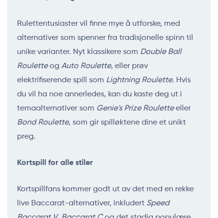
Rulettentusiaster vil finne mye å utforske, med
alternativer som spenner fra tradisjonelle spinn til
unike varianter. Nyt klassikere som
Double Ball
Roulette
og
Auto Roulette
, eller prøv
elektrifiserende spill som
Lightning Roulette
. Hvis
du vil ha noe annerledes, kan du kaste deg ut i
temaalternativer som
Genie's Prize Roulette
eller
Bond Roulette
, som gir spilløktene dine et unikt
preg.
Kortspill for alle stiler
Kortspillfans kommer godt ut av det med en rekke
live Baccarat-alternativer, inkludert
Speed
Baccarat V
,
Baccarat C
og det stadig populære