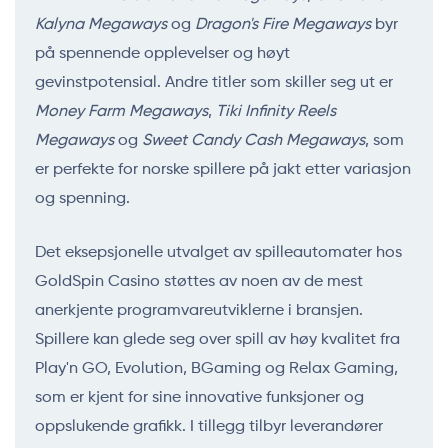
Kalyna Megaways
og
Dragon's Fire Megaways
byr
på spennende opplevelser og høyt
gevinstpotensial. Andre titler som skiller seg ut er
Money Farm Megaways
,
Tiki Infinity Reels
Megaways
og
Sweet Candy Cash Megaways
, som
er perfekte for norske spillere på jakt etter variasjon
og spenning.
Det eksepsjonelle utvalget av spilleautomater hos
GoldSpin Casino støttes av noen av de mest
anerkjente programvareutviklerne i bransjen.
Spillere kan glede seg over spill av høy kvalitet fra
Play'n GO, Evolution, BGaming og Relax Gaming,
som er kjent for sine innovative funksjoner og
oppslukende grafikk. I tillegg tilbyr leverandører