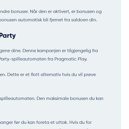
ndre bonuser. Når den er aktivert, er bonusen og
onusen automatisk bli fjernet fra saldoen din.
Party
gene dine. Denne kampanjen er tilgjengelig fra
 Party-spilleautomaten fra Pragmatic Play.
. Dette er et flott alternativ hvis du vil prøve
arty-spilleautomaten. Den maksimale bonusen du kan
er før du kan foreta et uttak. Hvis du for