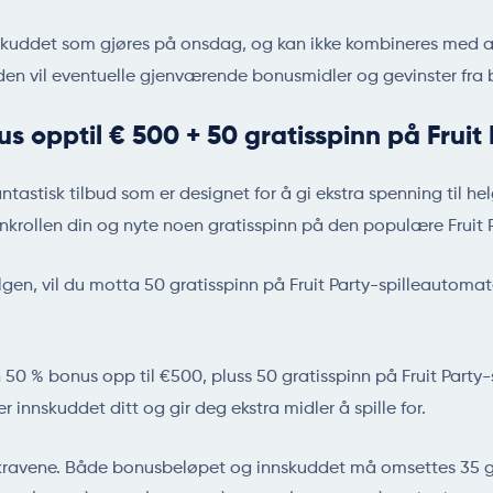
nnskuddet som gjøres på onsdag, og kan ikke kombineres med a
oden vil eventuelle gjenværende bonusmidler og gevinster fra b
opptil € 500 + 50 gratisspinn på Fruit 
tisk tilbud som er designet for å gi ekstra spenning til hel
ankrollen din og nyte noen gratisspinn på den populære Fruit
elgen, vil du motta 50 gratisspinn på Fruit Party-spilleautomaten
u en 50 % bonus opp til €500, pluss 50 gratisspinn på Fruit P
 innskuddet ditt og gir deg ekstra midler å spille for.
ravene. Både bonusbeløpet og innskuddet må omsettes 35 gang