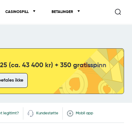
CASINOSPILL
BETALINGER
625 (ca. 43 400 kr) + 350 gratisspinn
fales ikke
t legitimt?
Kundestøtte
Mobil app