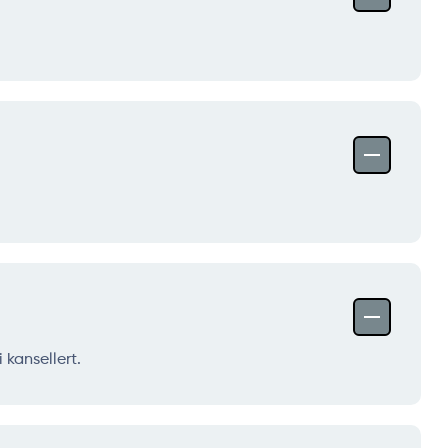
 kansellert.