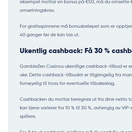
eksempel mottar en bonus på €50, må du omsette €50 (
omsetningskrav.
For gratisspinnene må bonusbeløpet som er opptjen
40 ganger før de kan tas ut.
Ukentlig cashback: Få 30 % cashb
GambleZen Casinos ukentlige cashback-tilbud er en 
uke. Dette cashback-tilbudet er tilgjengelig fra mand
fornøyelig til tross for eventuelle tilbakeslag.
Cashbacken du mottar beregnes ut fra dine netto ta
kan tjene varierer fra 10 % til 30 %, avhengig av VI
spillere.