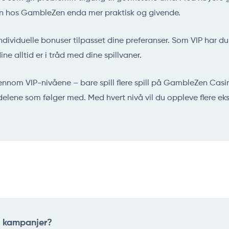
din hos GambleZen enda mer praktisk og givende.
ndividuelle bonuser tilpasset dine preferanser. Som VIP har du
ine alltid er i tråd med dine spillvaner.
ennom VIP-nivåene – bare spill flere spill på GambleZen Casino
rdelene som følger med. Med hvert nivå vil du oppleve flere eks
 kampanjer?