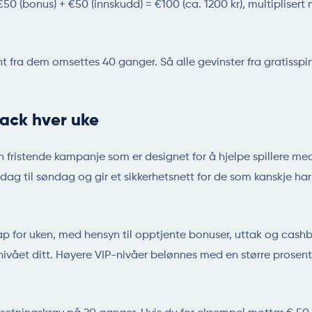
bonus) + €50 (innskudd) = €100 (ca. 1200 kr), multiplisert me
t fra dem omsettes 40 ganger. Så alle gevinster fra gratiss
ack hver uke
fristende kampanje som er designet for å hjelpe spillere med
ag til søndag og gir et sikkerhetsnett for de som kanskje har ha
p for uken, med hensyn til opptjente bonuser, uttak og cashb
P-nivået ditt. Høyere VIP-nivåer belønnes med en større prosen